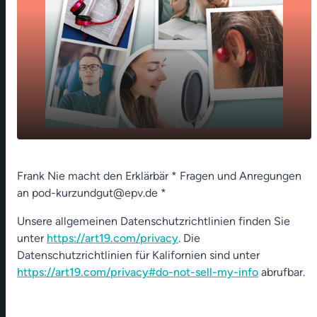
play_arrow
Segen ist der Boden
Frank Nie macht den Erklärbär * Fragen und Anregungen
an pod-kurzundgut@epv.de *
00:00
01:07
Unsere allgemeinen Datenschutzrichtlinien finden Sie
unter
https://art19.com/privacy
. Die
Datenschutzrichtlinien für Kalifornien sind unter
https://art19.com/privacy#do-not-sell-my-info
abrufbar.