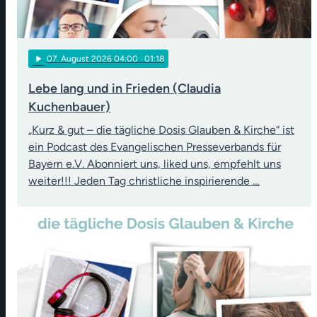
play_arrow
07
. August 2026 04:00
· 01:18
Lebe lang und in Frieden (Claudia
Kuchenbauer)
„Kurz & gut – die tägliche Dosis Glauben & Kirche“ ist
ein Podcast des Evangelischen Presseverbands für
Bayern e.V. Abonniert uns, liked uns, empfehlt uns
weiter!!! Jeden Tag christliche inspirierende …