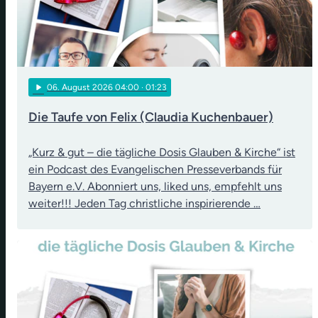
play_arrow
06
. August 2026 04:00
· 01:23
Die Taufe von Felix (Claudia Kuchenbauer)
„Kurz & gut – die tägliche Dosis Glauben & Kirche“ ist
ein Podcast des Evangelischen Presseverbands für
Bayern e.V. Abonniert uns, liked uns, empfehlt uns
weiter!!! Jeden Tag christliche inspirierende …