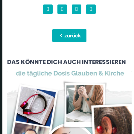
chevron_left
zurück
DAS KÖNNTE DICH AUCH INTERESSIEREN