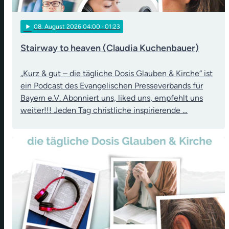
play_arrow
08
. August 2026 04:00
· 01:23
Stairway to heaven (Claudia Kuchenbauer)
„Kurz & gut – die tägliche Dosis Glauben & Kirche“ ist
ein Podcast des Evangelischen Presseverbands für
Bayern e.V. Abonniert uns, liked uns, empfehlt uns
weiter!!! Jeden Tag christliche inspirierende …