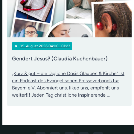
play_arrow
05
. August 2026 04:00
· 01:23
Gendert Jesus? (Claudia Kuchenbauer)
„Kurz & gut – die tägliche Dosis Glauben & Kirche“ ist
ein Podcast des Evangelischen Presseverbands für
Bayern e.V. Abonniert uns, liked uns, empfehlt uns
weiter!!! Jeden Tag christliche inspirierende …