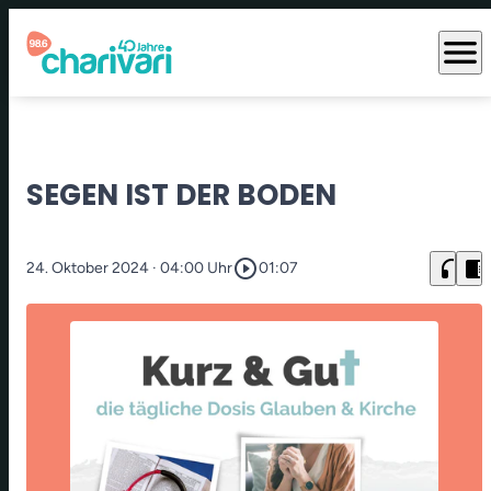
menu
SEGEN IST DER BODEN
play_circle_outline
headphones
chrome_reader_mode
24. Oktober 2024
· 04:00 Uhr
01:07