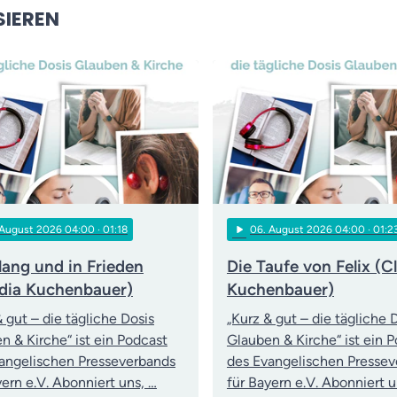
SIEREN
play_arrow
 August 2026 04:00
· 01:18
06
. August 2026 04:00
· 01:2
lang und in Frieden
Die Taufe von Felix (C
dia Kuchenbauer)
Kuchenbauer)
& gut – die tägliche Dosis
„Kurz & gut – die tägliche 
n & Kirche“ ist ein Podcast
Glauben & Kirche“ ist ein 
angelischen Presseverbands
des Evangelischen Presse
yern e.V. Abonniert uns, …
für Bayern e.V. Abonniert u