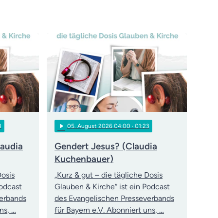
play_arrow
3
05
. August 2026 04:00
· 01:23
laudia
Gendert Jesus? (Claudia
Kuchenbauer)
Dosis
„Kurz & gut – die tägliche Dosis
Podcast
Glauben & Kirche“ ist ein Podcast
verbands
des Evangelischen Presseverbands
ns, …
für Bayern e.V. Abonniert uns, …