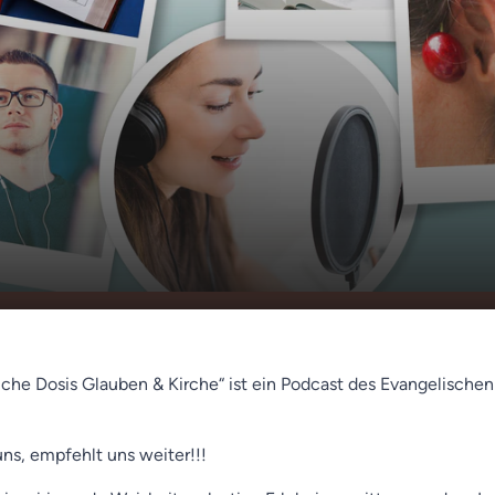
ing am Ostermontag
00:00
01:23
ott)
liche Dosis Glauben & Kirche“ ist ein Podcast des Evangelische
uns, empfehlt uns weiter!!!