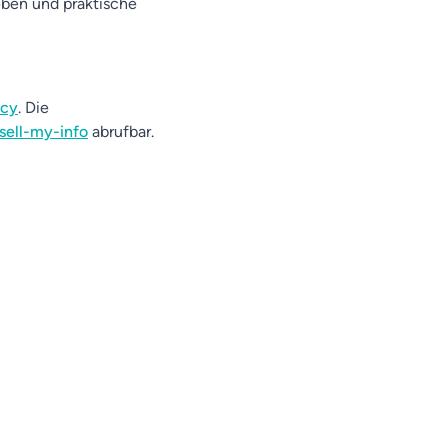
eben und praktische
acy
. Die
sell-my-info
abrufbar.