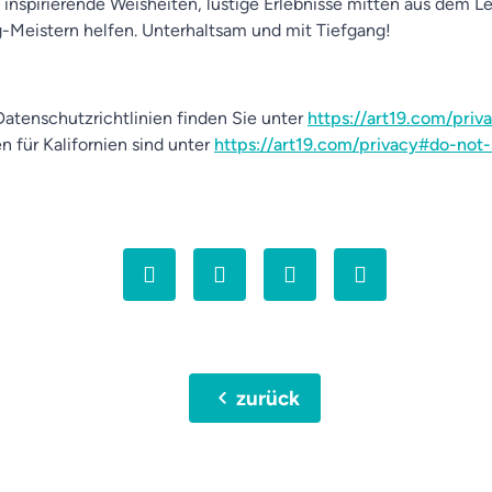
 inspirierende Weisheiten, lustige Erlebnisse mitten aus dem L
ag-Meistern helfen. Unterhaltsam und mit Tiefgang!
atenschutzrichtlinien finden Sie unter
https://art19.com/priv
n für Kalifornien sind unter
https://art19.com/privacy#do-not-
chevron_left
zurück