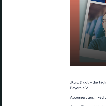
Schmetterl
play_arrow
(Hannes Sch
„Kurz & gut – die täg
Bayern e.V.
Abonniert uns, liked 