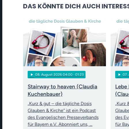
DAS KÖNNTE DICH AUCH INTERES
play_arrow
play_arrow
08
. August 2026 04:00
· 01:23
07
.
Stairway to heaven (Claudia
Lebe 
Kuchenbauer)
(Clau
„Kurz & gut – die tägliche Dosis
„Kurz 
Glauben & Kirche“ ist ein Podcast
Glaube
des Evangelischen Presseverbands
des Ev
für Bayern e.V. Abonniert uns, …
für Ba