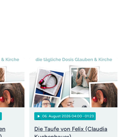
play_arrow
06
. August 2026 04:00
· 01:23
den
Die Taufe von Felix (Claudia
)
Kuchenbauer)