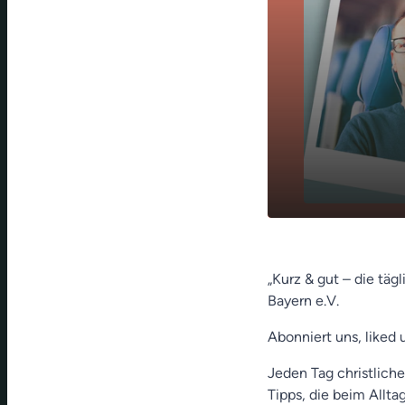
Sauber, sau
play_arrow
Nie)
„Kurz & gut – die täg
Bayern e.V.
Abonniert uns, liked 
Jeden Tag christliche
Tipps, die beim Allt