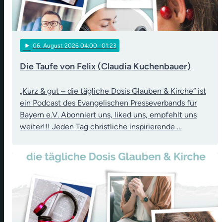
play_arrow
06
. August 2026 04:00
· 01:23
Die Taufe von Felix (Claudia Kuchenbauer)
„Kurz & gut – die tägliche Dosis Glauben & Kirche“ ist
ein Podcast des Evangelischen Presseverbands für
Bayern e.V. Abonniert uns, liked uns, empfehlt uns
weiter!!! Jeden Tag christliche inspirierende …