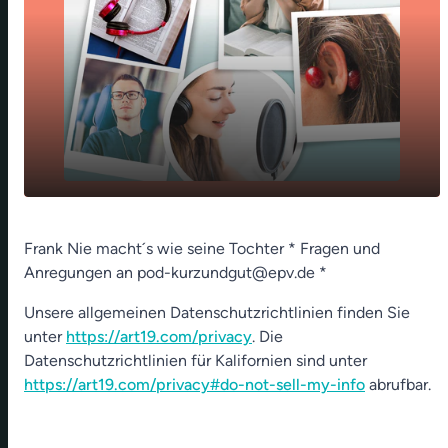
play_arrow
Salat, bitte mehr Salat
Frank Nie macht´s wie seine Tochter * Fragen und
Anregungen an pod-kurzundgut@epv.de *
00:00
01:18
Unsere allgemeinen Datenschutzrichtlinien finden Sie
unter
https://art19.com/privacy
. Die
Datenschutzrichtlinien für Kalifornien sind unter
https://art19.com/privacy#do-not-sell-my-info
abrufbar.