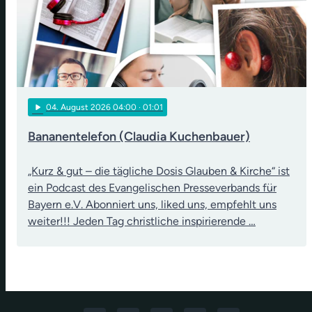
play_arrow
04
. August 2026 04:00
· 01:01
Bananentelefon (Claudia Kuchenbauer)
„Kurz & gut – die tägliche Dosis Glauben & Kirche“ ist
ein Podcast des Evangelischen Presseverbands für
Bayern e.V. Abonniert uns, liked uns, empfehlt uns
weiter!!! Jeden Tag christliche inspirierende …