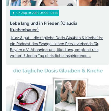
play_arrow
07
. August 2026 04:00
· 01:18
Lebe lang und in Frieden (Claudia
Kuchenbauer)
„Kurz & gut – die tägliche Dosis Glauben & Kirche“ ist
ein Podcast des Evangelischen Presseverbands für
Bayern e.V. Abonniert uns, liked uns, empfehlt uns
weiter!!! Jeden Tag christliche inspirierende …