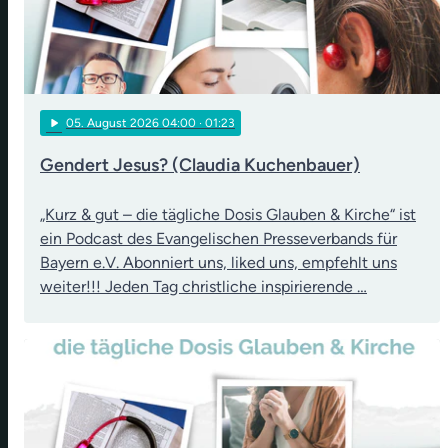
play_arrow
05
. August 2026 04:00
· 01:23
Gendert Jesus? (Claudia Kuchenbauer)
„Kurz & gut – die tägliche Dosis Glauben & Kirche“ ist
ein Podcast des Evangelischen Presseverbands für
Bayern e.V. Abonniert uns, liked uns, empfehlt uns
weiter!!! Jeden Tag christliche inspirierende …