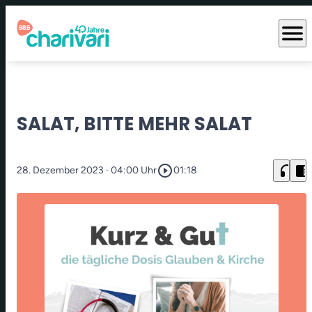
menu
SALAT, BITTE MEHR SALAT
play_circle_outline
headphones
chrome_reader_mode
28. Dezember 2023
· 04:00 Uhr
01:18