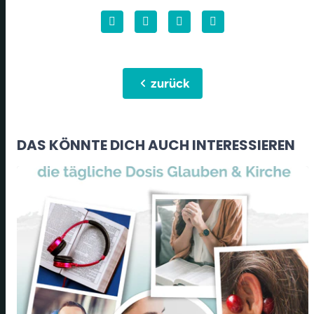
chevron_left
zurück
DAS KÖNNTE DICH AUCH INTERESSIEREN