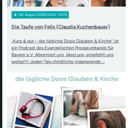
play_arrow
06
. August 2026 04:00
· 01:23
Die Taufe von Felix (Claudia Kuchenbauer)
„Kurz & gut – die tägliche Dosis Glauben & Kirche“ ist
ein Podcast des Evangelischen Presseverbands für
Bayern e.V. Abonniert uns, liked uns, empfehlt uns
weiter!!! Jeden Tag christliche inspirierende …