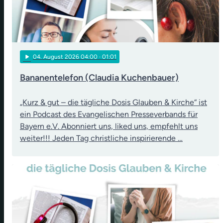
play_arrow
04
. August 2026 04:00
· 01:01
Bananentelefon (Claudia Kuchenbauer)
„Kurz & gut – die tägliche Dosis Glauben & Kirche“ ist
ein Podcast des Evangelischen Presseverbands für
Bayern e.V. Abonniert uns, liked uns, empfehlt uns
weiter!!! Jeden Tag christliche inspirierende …