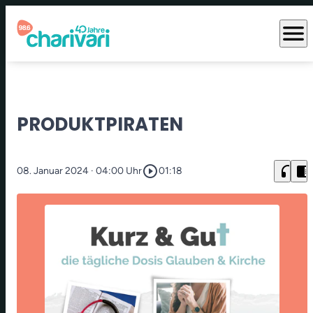
menu
PRODUKTPIRATEN
play_circle_outline
headphones
chrome_reader_mode
08. Januar 2024
· 04:00 Uhr
01:18