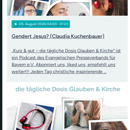
play_arrow
05
. August 2026 04:00
· 01:23
Gendert Jesus? (Claudia Kuchenbauer)
„Kurz & gut – die tägliche Dosis Glauben & Kirche“ ist
ein Podcast des Evangelischen Presseverbands für
Bayern e.V. Abonniert uns, liked uns, empfehlt uns
weiter!!! Jeden Tag christliche inspirierende …