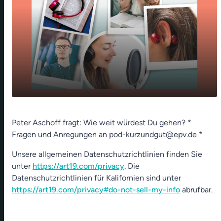
play_arrow
Produktpiraten
Peter Aschoff fragt: Wie weit würdest Du gehen? *
Fragen und Anregungen an pod-kurzundgut@epv.de *
00:00
01:18
Unsere allgemeinen Datenschutzrichtlinien finden Sie
unter
https://art19.com/privacy
. Die
Datenschutzrichtlinien für Kalifornien sind unter
https://art19.com/privacy#do-not-sell-my-info
abrufbar.