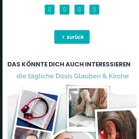
chevron_left
zurück
DAS KÖNNTE DICH AUCH INTERESSIEREN