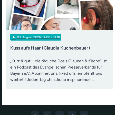
play_arrow
03
. August 2026 04:00
· 01:18
Kuss aufs Haar (Claudia Kuchenbauer)
„Kurz & gut – die tägliche Dosis Glauben & Kirche“ ist
ein Podcast des Evangelischen Presseverbands für
Bayern e.V. Abonniert uns, liked uns, empfehlt uns
weiter!!! Jeden Tag christliche inspirierende …