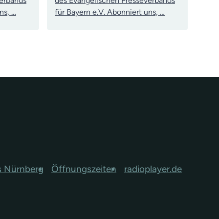
verbands
des Evangelischen Presseverbands
ns, …
für Bayern e.V. Abonniert uns, …
s Nürnberg
Öffnungszeiten
radioplayer.de