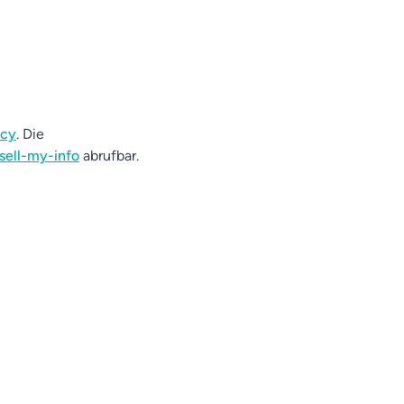
acy
. Die
sell-my-info
abrufbar.