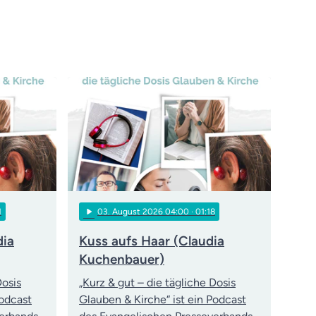
play_arrow
1
03
. August 2026 04:00
· 01:18
dia
Kuss aufs Haar (Claudia
Kuchenbauer)
Dosis
„Kurz & gut – die tägliche Dosis
Podcast
Glauben & Kirche“ ist ein Podcast