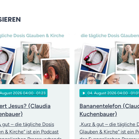
SIEREN
play_arrow
 August 2026 04:00
· 01:23
04
. August 2026 04:00
· 01:0
rt Jesus? (Claudia
Bananentelefon (Clau
enbauer)
Kuchenbauer)
& gut – die tägliche Dosis
„Kurz & gut – die tägliche 
n & Kirche“ ist ein Podcast
Glauben & Kirche“ ist ein 