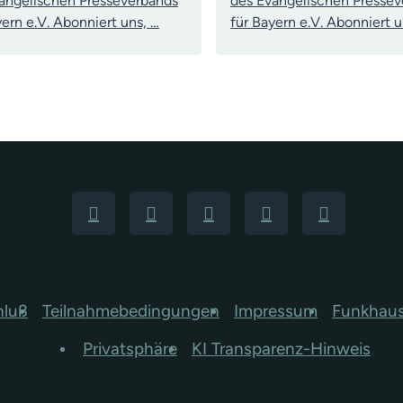
angelischen Presseverbands
des Evangelischen Presse
yern e.V. Abonniert uns, …
für Bayern e.V. Abonniert u
hluß
Teilnahmebedingungen
Impressum
Funkhau
Privatsphäre
KI Transparenz-Hinweis