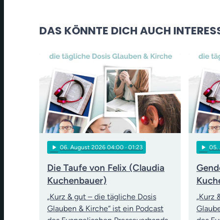
DAS KÖNNTE DICH AUCH INTERES
play_arrow
play_arrow
06
. August 2026 04:00
· 01:23
05
.
Die Taufe von Felix (Claudia
Gende
Kuchenbauer)
Kuch
„Kurz & gut – die tägliche Dosis
„Kurz 
Glauben & Kirche“ ist ein Podcast
Glaube