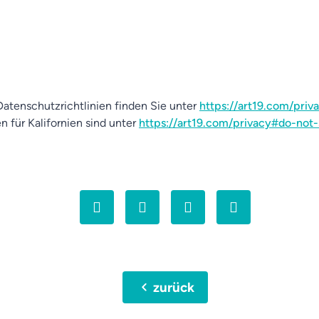
atenschutzrichtlinien finden Sie unter
https://art19.com/priv
n für Kalifornien sind unter
https://art19.com/privacy#do-not-
chevron_left
zurück