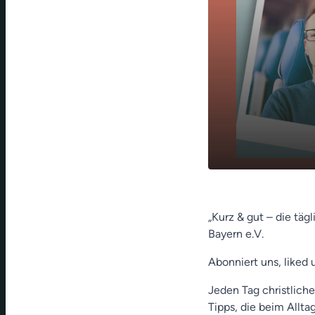
Predigt mit
play_arrow
Wanke)
„Kurz & gut – die täg
Bayern e.V.
Abonniert uns, liked 
Jeden Tag christliche
Tipps, die beim Allt