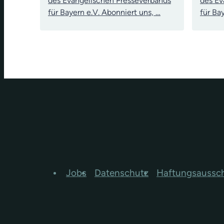
des Evangelischen Presseverbands
des Ev
für Bayern e.V. Abonniert uns, …
für Ba
Jobs
Datenschutz
Haftungsaussc