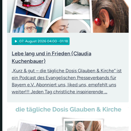
play_arrow
07
. August 2026 04:00
· 01:18
Lebe lang und in Frieden (Claudia
Kuchenbauer)
„Kurz & gut – die tägliche Dosis Glauben & Kirche“ ist
ein Podcast des Evangelischen Presseverbands für
Bayern e.V. Abonniert uns, liked uns, empfehlt uns
weiter!!! Jeden Tag christliche inspirierende …