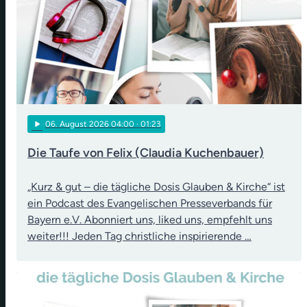
play_arrow
06
. August 2026 04:00
· 01:23
Die Taufe von Felix (Claudia Kuchenbauer)
„Kurz & gut – die tägliche Dosis Glauben & Kirche“ ist
ein Podcast des Evangelischen Presseverbands für
Bayern e.V. Abonniert uns, liked uns, empfehlt uns
weiter!!! Jeden Tag christliche inspirierende …