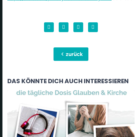
chevron_left
zurück
DAS KÖNNTE DICH AUCH INTERESSIEREN