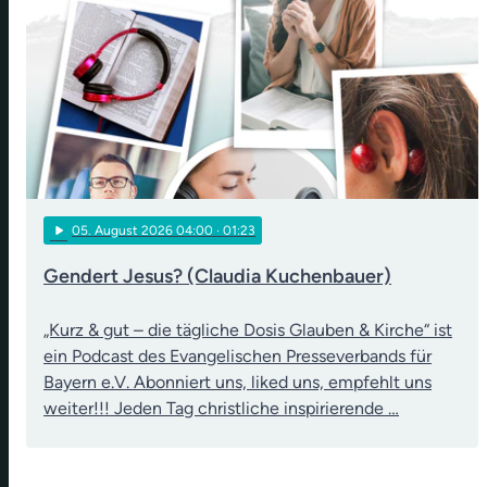
play_arrow
05
. August 2026 04:00
· 01:23
Gendert Jesus? (Claudia Kuchenbauer)
„Kurz & gut – die tägliche Dosis Glauben & Kirche“ ist
ein Podcast des Evangelischen Presseverbands für
Bayern e.V. Abonniert uns, liked uns, empfehlt uns
weiter!!! Jeden Tag christliche inspirierende …