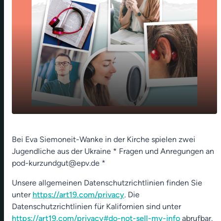
play_arrow
Peaceful Piano - Music is a healer - 19. März
Bei Eva Siemoneit-Wanke in der Kirche spielen zwei
Jugendliche aus der Ukraine * Fragen und Anregungen an
00:00
01:51
pod-kurzundgut@epv.de *
Unsere allgemeinen Datenschutzrichtlinien finden Sie
unter
https://art19.com/privacy
. Die
Datenschutzrichtlinien für Kalifornien sind unter
https://art19.com/privacy#do-not-sell-my-info
abrufbar.