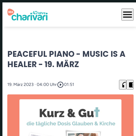
menu
PEACEFUL PIANO - MUSIC IS A
HEALER - 19. MÄRZ
play_circle_outline
headphones
chrome_reader_mode
19. März 2023
· 04:00 Uhr
01:51