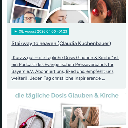
play_arrow
08
. August 2026 04:00
· 01:23
Stairway to heaven (Claudia Kuchenbauer)
„Kurz & gut – die tägliche Dosis Glauben & Kirche“ ist
ein Podcast des Evangelischen Presseverbands für
Bayern e.V. Abonniert uns, liked uns, empfehlt uns
weiter!!! Jeden Tag christliche inspirierende …