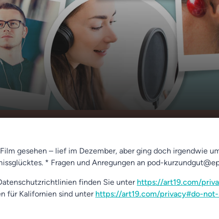
´t look up - 17. April
00:00
01:51
n Film gesehen – lief im Dezember, aber ging doch irgendwie u
missglücktes. * Fragen und Anregungen an pod-kurzundgut@ep
atenschutzrichtlinien finden Sie unter
https://art19.com/priv
n für Kalifornien sind unter
https://art19.com/privacy#do-not-