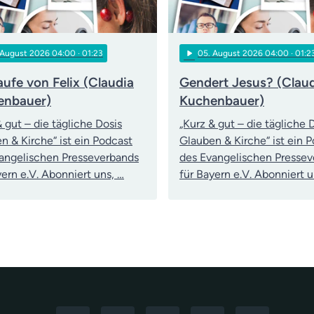
play_arrow
 August 2026 04:00
· 01:23
05
. August 2026 04:00
· 01:2
aufe von Felix (Claudia
Gendert Jesus? (Clau
enbauer)
Kuchenbauer)
& gut – die tägliche Dosis
„Kurz & gut – die tägliche 
n & Kirche“ ist ein Podcast
Glauben & Kirche“ ist ein 
angelischen Presseverbands
des Evangelischen Presse
yern e.V. Abonniert uns, …
für Bayern e.V. Abonniert u