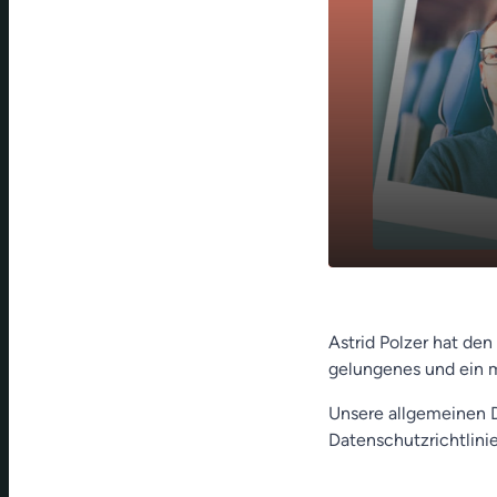
Ostern - Don
play_arrow
2022
Astrid Polzer hat de
gelungenes und ein 
Unsere allgemeinen D
Datenschutzrichtlinie