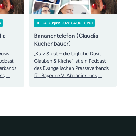
play_arrow
3
04
. August 2026 04:00
· 01:01
dia
Bananentelefon (Claudia
Kuchenbauer)
Dosis
„Kurz & gut – die tägliche Dosis
Podcast
Glauben & Kirche“ ist ein Podcast
verbands
des Evangelischen Presseverbands
ns, …
für Bayern e.V. Abonniert uns, …