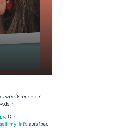
m zwei Ostern – ein
v.de *
acy
. Die
sell-my-info
abrufbar.