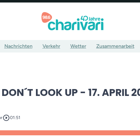
Nachrichten
Verkehr
Wetter
Zusammenarbeit
DON´T LOOK UP - 17. APRIL 2
play_circle_outline
hr
01:51