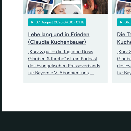
play_arrow
play_arrow
07
. August 2026 04:00
· 01:18
06
.
Lebe lang und in Frieden
Die T
(Claudia Kuchenbauer)
Kuch
„Kurz & gut – die tägliche Dosis
„Kurz 
Glauben & Kirche“ ist ein Podcast
Glaube
des Evangelischen Presseverbands
des Ev
für Bayern e.V. Abonniert uns, …
für Ba