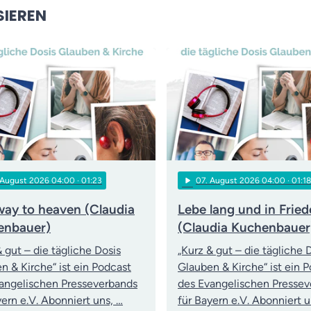
SIEREN
play_arrow
 August 2026 04:00
· 01:23
07
. August 2026 04:00
· 01:18
way to heaven (Claudia
Lebe lang und in Frie
enbauer)
(Claudia Kuchenbauer
& gut – die tägliche Dosis
„Kurz & gut – die tägliche 
n & Kirche“ ist ein Podcast
Glauben & Kirche“ ist ein 
angelischen Presseverbands
des Evangelischen Presse
yern e.V. Abonniert uns, …
für Bayern e.V. Abonniert u