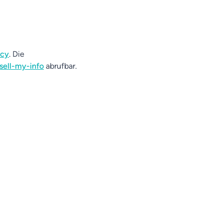
acy
. Die
sell-my-info
abrufbar.