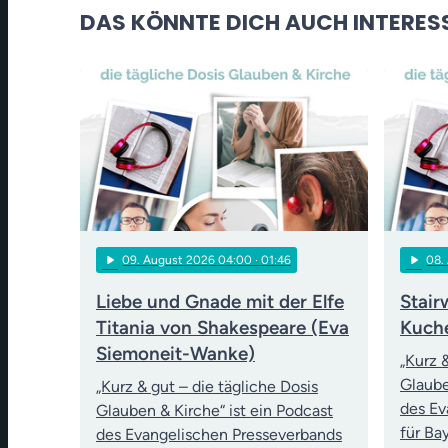
DAS KÖNNTE DICH AUCH INTERES
play_arrow
play_arrow
09
. August 2026 04:00
· 01:46
08
.
Liebe und Gnade mit der Elfe
Stair
Titania von Shakespeare (Eva
Kuch
Siemoneit-Wanke)
„Kurz 
Glaube
„Kurz & gut – die tägliche Dosis
des Ev
Glauben & Kirche“ ist ein Podcast
für Ba
des Evangelischen Presseverbands