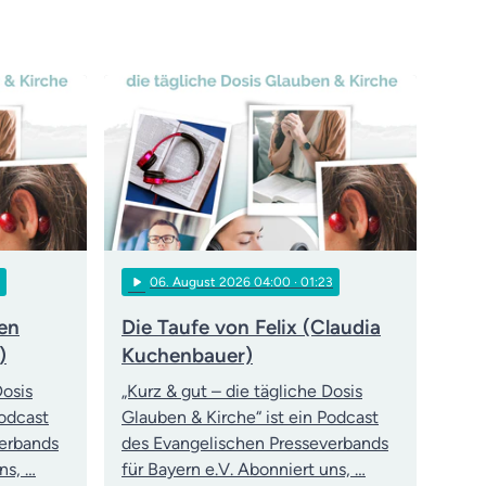
play_arrow
06
. August 2026 04:00
· 01:23
den
Die Taufe von Felix (Claudia
)
Kuchenbauer)
Dosis
„Kurz & gut – die tägliche Dosis
Podcast
Glauben & Kirche“ ist ein Podcast
verbands
des Evangelischen Presseverbands
ns, …
für Bayern e.V. Abonniert uns, …