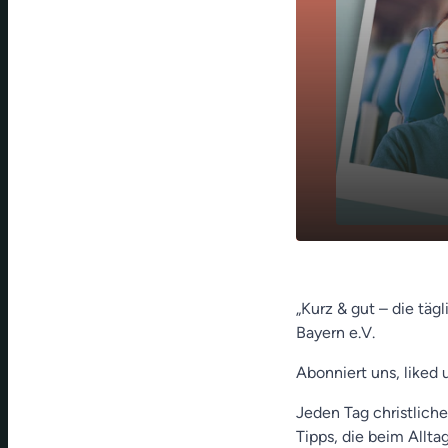
Neidisch se
play_arrow
Seidel)
„Kurz & gut – die täg
Bayern e.V.
Abonniert uns, liked 
Jeden Tag christliche
Tipps, die beim Allt