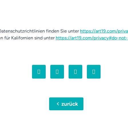
atenschutzrichtlinien finden Sie unter
https://art19.com/priv
n für Kalifornien sind unter
https://art19.com/privacy#do-not-
chevron_left
zurück