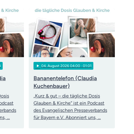
play_arrow
3
04
. August 2026 04:00
· 01:01
dia
Bananentelefon (Claudia
Kuchenbauer)
Dosis
„Kurz & gut – die tägliche Dosis
Podcast
Glauben & Kirche“ ist ein Podcast
verbands
des Evangelischen Presseverbands
ns, …
für Bayern e.V. Abonniert uns, …