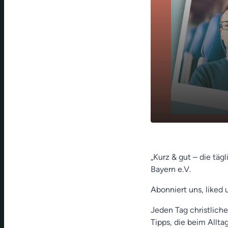
Multitaskin
play_arrow
Seidel)
„Kurz & gut – die täg
Bayern e.V.
Abonniert uns, liked 
Jeden Tag christliche
Tipps, die beim Allt