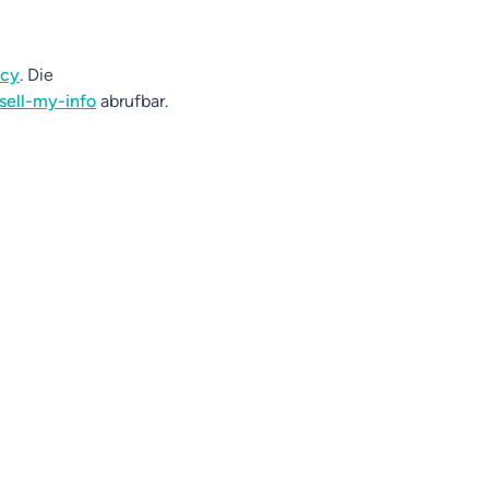
acy
. Die
sell-my-info
abrufbar.