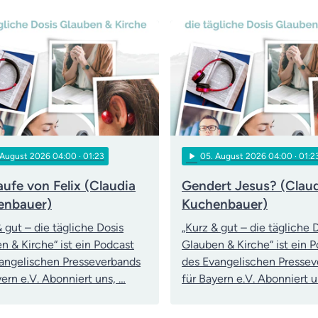
play_arrow
 August 2026 04:00
· 01:23
05
. August 2026 04:00
· 01:2
aufe von Felix (Claudia
Gendert Jesus? (Clau
enbauer)
Kuchenbauer)
& gut – die tägliche Dosis
„Kurz & gut – die tägliche 
n & Kirche“ ist ein Podcast
Glauben & Kirche“ ist ein 
angelischen Presseverbands
des Evangelischen Presse
yern e.V. Abonniert uns, …
für Bayern e.V. Abonniert u