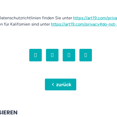
atenschutzrichtlinien finden Sie unter
https://art19.com/priv
n für Kalifornien sind unter
https://art19.com/privacy#do-not-
chevron_left
zurück
SIEREN