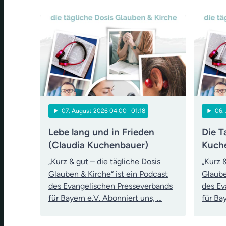
play_arrow
play_arrow
07
. August 2026 04:00
· 01:18
06
.
Lebe lang und in Frieden
Die T
(Claudia Kuchenbauer)
Kuch
„Kurz & gut – die tägliche Dosis
„Kurz 
Glauben & Kirche“ ist ein Podcast
Glaube
des Evangelischen Presseverbands
des Ev
für Bayern e.V. Abonniert uns, …
für Ba