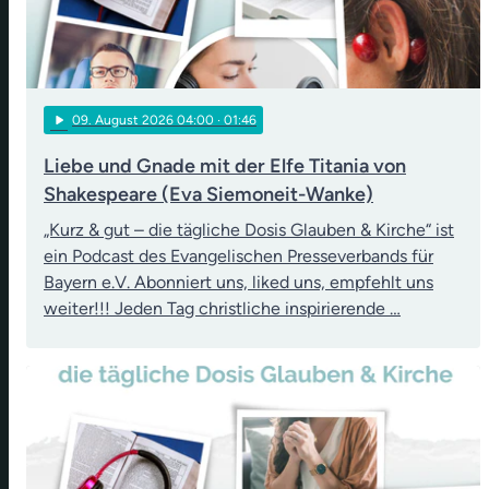
play_arrow
09
. August 2026 04:00
· 01:46
Liebe und Gnade mit der Elfe Titania von
Shakespeare (Eva Siemoneit-Wanke)
„Kurz & gut – die tägliche Dosis Glauben & Kirche“ ist
ein Podcast des Evangelischen Presseverbands für
Bayern e.V. Abonniert uns, liked uns, empfehlt uns
weiter!!! Jeden Tag christliche inspirierende …