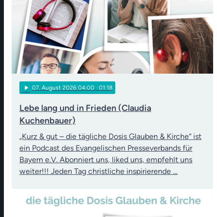
play_arrow
07
. August 2026 04:00
· 01:18
Lebe lang und in Frieden (Claudia
Kuchenbauer)
„Kurz & gut – die tägliche Dosis Glauben & Kirche“ ist
ein Podcast des Evangelischen Presseverbands für
Bayern e.V. Abonniert uns, liked uns, empfehlt uns
weiter!!! Jeden Tag christliche inspirierende …