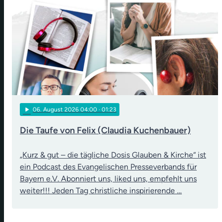
play_arrow
06
. August 2026 04:00
· 01:23
Die Taufe von Felix (Claudia Kuchenbauer)
„Kurz & gut – die tägliche Dosis Glauben & Kirche“ ist
ein Podcast des Evangelischen Presseverbands für
Bayern e.V. Abonniert uns, liked uns, empfehlt uns
weiter!!! Jeden Tag christliche inspirierende …