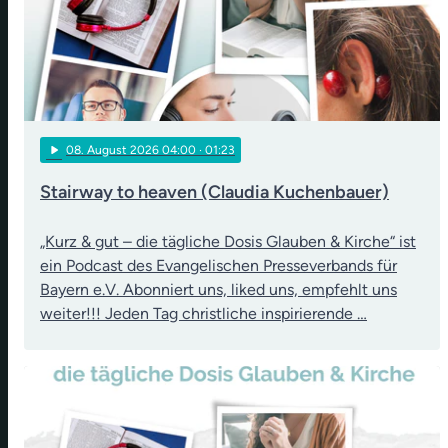
play_arrow
08
. August 2026 04:00
· 01:23
Stairway to heaven (Claudia Kuchenbauer)
„Kurz & gut – die tägliche Dosis Glauben & Kirche“ ist
ein Podcast des Evangelischen Presseverbands für
Bayern e.V. Abonniert uns, liked uns, empfehlt uns
weiter!!! Jeden Tag christliche inspirierende …