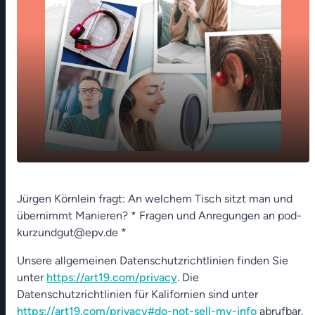
play_arrow
Mit Putin an einem Tisch - 15. Mai 2022
Jürgen Körnlein fragt: An welchem Tisch sitzt man und
übernimmt Manieren? * Fragen und Anregungen an pod-
00:00
02:14
kurzundgut@epv.de *
Unsere allgemeinen Datenschutzrichtlinien finden Sie
unter
https://art19.com/privacy
. Die
Datenschutzrichtlinien für Kalifornien sind unter
https://art19.com/privacy#do-not-sell-my-info
abrufbar.