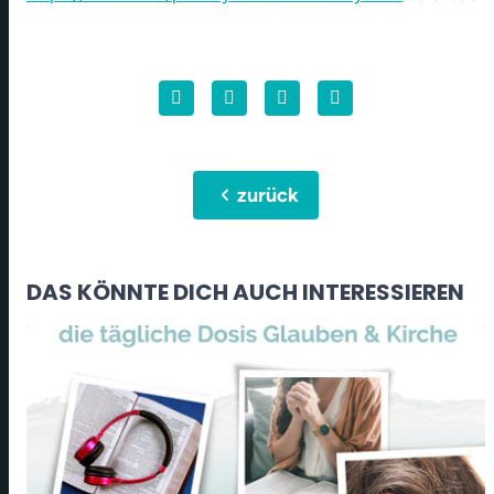
chevron_left
zurück
DAS KÖNNTE DICH AUCH INTERESSIEREN