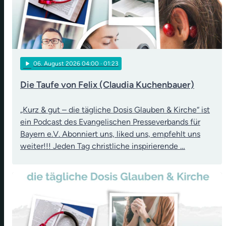
play_arrow
06
. August 2026 04:00
· 01:23
Die Taufe von Felix (Claudia Kuchenbauer)
„Kurz & gut – die tägliche Dosis Glauben & Kirche“ ist
ein Podcast des Evangelischen Presseverbands für
Bayern e.V. Abonniert uns, liked uns, empfehlt uns
weiter!!! Jeden Tag christliche inspirierende …