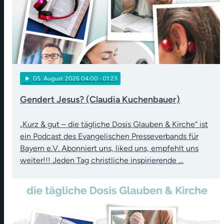
play_arrow
05
. August 2026 04:00
· 01:23
Gendert Jesus? (Claudia Kuchenbauer)
„Kurz & gut – die tägliche Dosis Glauben & Kirche“ ist
ein Podcast des Evangelischen Presseverbands für
Bayern e.V. Abonniert uns, liked uns, empfehlt uns
weiter!!! Jeden Tag christliche inspirierende …