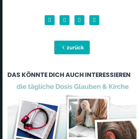
chevron_left
zurück
DAS KÖNNTE DICH AUCH INTERESSIEREN