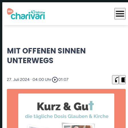
menu
MIT OFFENEN SINNEN
UNTERWEGS
play_circle_outline
headphones
chrome_reader_mode
27. Juli 2024
· 04:00 Uhr
01:07