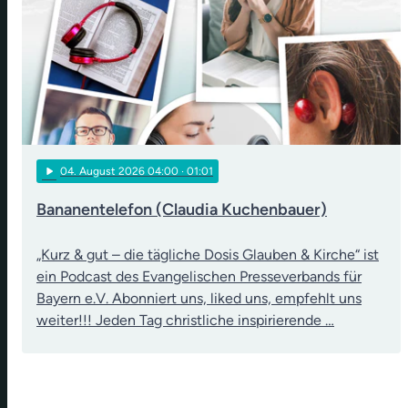
play_arrow
04
. August 2026 04:00
· 01:01
Bananentelefon (Claudia Kuchenbauer)
„Kurz & gut – die tägliche Dosis Glauben & Kirche“ ist
ein Podcast des Evangelischen Presseverbands für
Bayern e.V. Abonniert uns, liked uns, empfehlt uns
weiter!!! Jeden Tag christliche inspirierende …