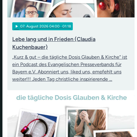
play_arrow
07
. August 2026 04:00
· 01:18
Lebe lang und in Frieden (Claudia
Kuchenbauer)
„Kurz & gut – die tägliche Dosis Glauben & Kirche“ ist
ein Podcast des Evangelischen Presseverbands für
Bayern e.V. Abonniert uns, liked uns, empfehlt uns
weiter!!! Jeden Tag christliche inspirierende …