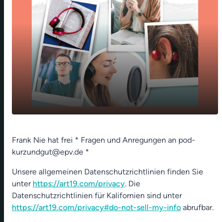
play_arrow
Mit offenen Sinnen unterwegs
Frank Nie hat frei * Fragen und Anregungen an pod-
kurzundgut@epv.de *
00:00
01:07
Unsere allgemeinen Datenschutzrichtlinien finden Sie
unter
https://art19.com/privacy
. Die
Datenschutzrichtlinien für Kalifornien sind unter
https://art19.com/privacy#do-not-sell-my-info
abrufbar.