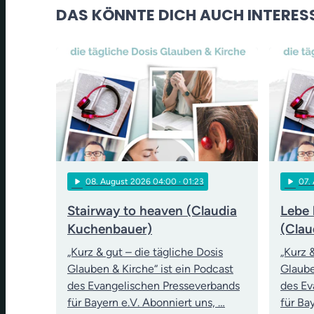
DAS KÖNNTE DICH AUCH INTERES
play_arrow
play_arrow
08
. August 2026 04:00
· 01:23
07
.
Stairway to heaven (Claudia
Lebe 
Kuchenbauer)
(Clau
„Kurz & gut – die tägliche Dosis
„Kurz 
Glauben & Kirche“ ist ein Podcast
Glaube
des Evangelischen Presseverbands
des Ev
für Bayern e.V. Abonniert uns, …
für Ba