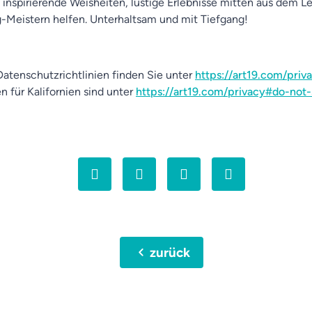
 inspirierende Weisheiten, lustige Erlebnisse mitten aus dem L
ag-Meistern helfen. Unterhaltsam und mit Tiefgang!
atenschutzrichtlinien finden Sie unter
https://art19.com/priv
n für Kalifornien sind unter
https://art19.com/privacy#do-not-
chevron_left
zurück