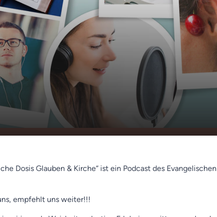
nnst du rechnen (Erdmuth
00:00
01:18
liche Dosis Glauben & Kirche“ ist ein Podcast des Evangelische
uns, empfehlt uns weiter!!!