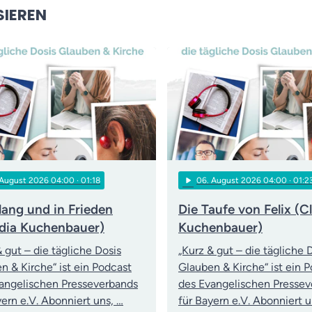
SIEREN
play_arrow
 August 2026 04:00
· 01:18
06
. August 2026 04:00
· 01:2
lang und in Frieden
Die Taufe von Felix (C
dia Kuchenbauer)
Kuchenbauer)
& gut – die tägliche Dosis
„Kurz & gut – die tägliche 
n & Kirche“ ist ein Podcast
Glauben & Kirche“ ist ein 
angelischen Presseverbands
des Evangelischen Presse
yern e.V. Abonniert uns, …
für Bayern e.V. Abonniert u