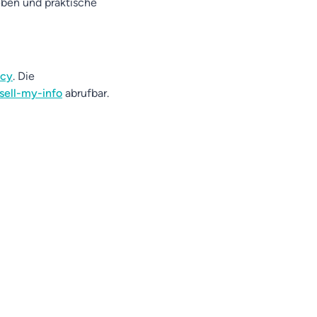
eben und praktische
acy
. Die
sell-my-info
abrufbar.