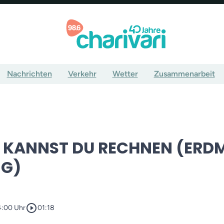
Nachrichten
Verkehr
Wetter
Zusammenarbeit
T KANNST DU RECHNEN (ERD
NG)
play_circle_outline
4:00 Uhr
01:18