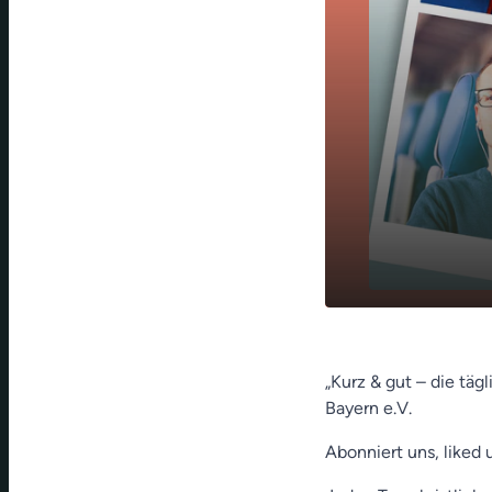
Mit Gott ka
play_arrow
Meussling)
„Kurz & gut – die täg
Bayern e.V.
Abonniert uns, liked 