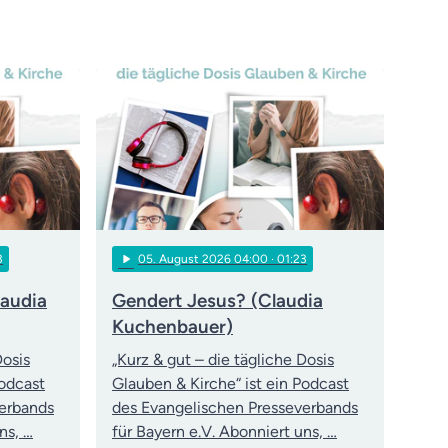
play_arrow
3
05
. August 2026 04:00
· 01:23
laudia
Gendert Jesus? (Claudia
Kuchenbauer)
Dosis
„Kurz & gut – die tägliche Dosis
Podcast
Glauben & Kirche“ ist ein Podcast
verbands
des Evangelischen Presseverbands
ns, …
für Bayern e.V. Abonniert uns, …