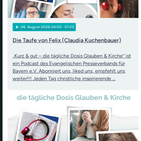
play_arrow
06
. August 2026 04:00
· 01:23
Die Taufe von Felix (Claudia Kuchenbauer)
„Kurz & gut – die tägliche Dosis Glauben & Kirche“ ist
ein Podcast des Evangelischen Presseverbands für
Bayern e.V. Abonniert uns, liked uns, empfehlt uns
weiter!!! Jeden Tag christliche inspirierende …