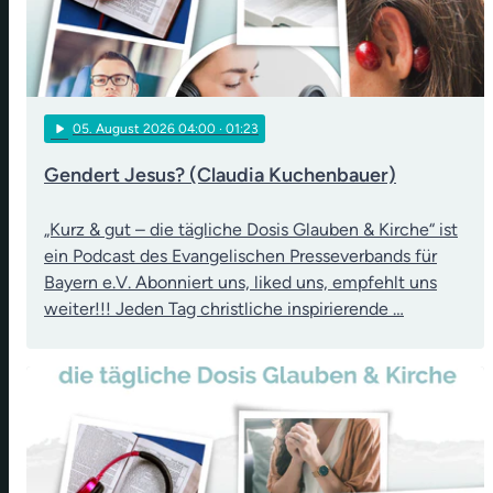
play_arrow
05
. August 2026 04:00
· 01:23
Gendert Jesus? (Claudia Kuchenbauer)
„Kurz & gut – die tägliche Dosis Glauben & Kirche“ ist
ein Podcast des Evangelischen Presseverbands für
Bayern e.V. Abonniert uns, liked uns, empfehlt uns
weiter!!! Jeden Tag christliche inspirierende …