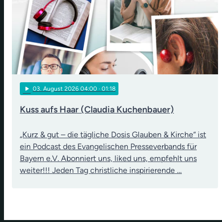
play_arrow
03
. August 2026 04:00
· 01:18
Kuss aufs Haar (Claudia Kuchenbauer)
„Kurz & gut – die tägliche Dosis Glauben & Kirche“ ist
ein Podcast des Evangelischen Presseverbands für
Bayern e.V. Abonniert uns, liked uns, empfehlt uns
weiter!!! Jeden Tag christliche inspirierende …