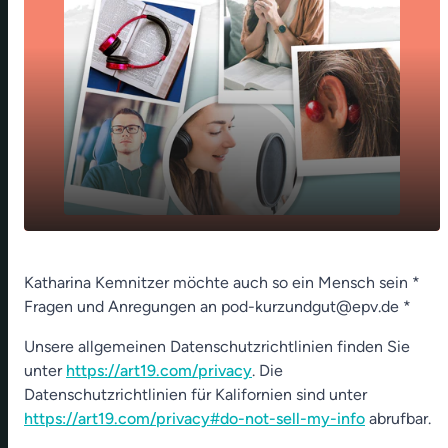
play_arrow
Menschen, die guten Willens sind
Katharina Kemnitzer möchte auch so ein Mensch sein *
Fragen und Anregungen an pod-kurzundgut@epv.de *
00:00
01:18
Unsere allgemeinen Datenschutzrichtlinien finden Sie
unter
https://art19.com/privacy
. Die
Datenschutzrichtlinien für Kalifornien sind unter
https://art19.com/privacy#do-not-sell-my-info
abrufbar.