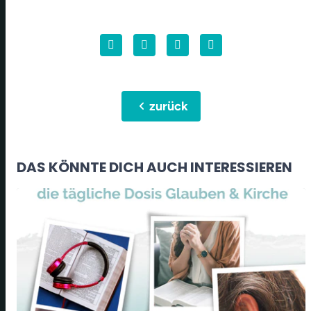
chevron_left
zurück
DAS KÖNNTE DICH AUCH INTERESSIEREN