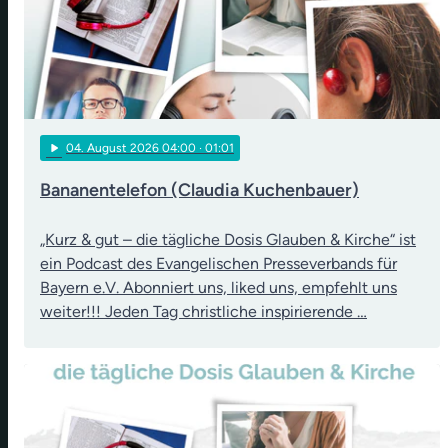
play_arrow
04
. August 2026 04:00
· 01:01
Bananentelefon (Claudia Kuchenbauer)
„Kurz & gut – die tägliche Dosis Glauben & Kirche“ ist
ein Podcast des Evangelischen Presseverbands für
Bayern e.V. Abonniert uns, liked uns, empfehlt uns
weiter!!! Jeden Tag christliche inspirierende …