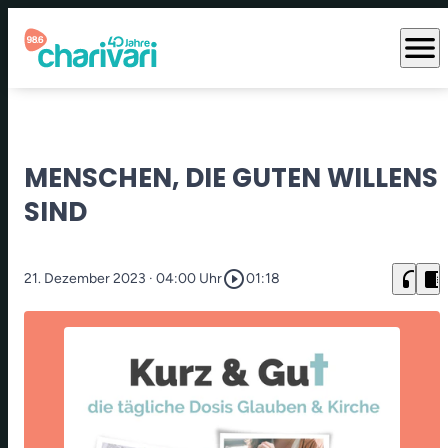
menu
MENSCHEN, DIE GUTEN WILLENS
SIND
play_circle_outline
headphones
chrome_reader_mode
21. Dezember 2023
· 04:00 Uhr
01:18