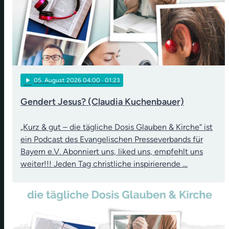
play_arrow
05
. August 2026 04:00
· 01:23
Gendert Jesus? (Claudia Kuchenbauer)
„Kurz & gut – die tägliche Dosis Glauben & Kirche“ ist
ein Podcast des Evangelischen Presseverbands für
Bayern e.V. Abonniert uns, liked uns, empfehlt uns
weiter!!! Jeden Tag christliche inspirierende …