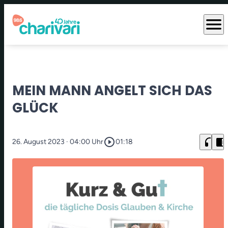
menu
MEIN MANN ANGELT SICH DAS
GLÜCK
play_circle_outline
headphones
chrome_reader_mode
26. August 2023
· 04:00 Uhr
01:18