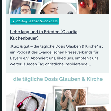
play_arrow
07
. August 2026 04:00
· 01:18
Lebe lang und in Frieden (Claudia
Kuchenbauer)
„Kurz & gut – die tägliche Dosis Glauben & Kirche“ ist
ein Podcast des Evangelischen Presseverbands für
Bayern e.V. Abonniert uns, liked uns, empfehlt uns
weiter!!! Jeden Tag christliche inspirierende …