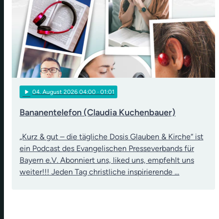
play_arrow
04
. August 2026 04:00
· 01:01
Bananentelefon (Claudia Kuchenbauer)
„Kurz & gut – die tägliche Dosis Glauben & Kirche“ ist
ein Podcast des Evangelischen Presseverbands für
Bayern e.V. Abonniert uns, liked uns, empfehlt uns
weiter!!! Jeden Tag christliche inspirierende …