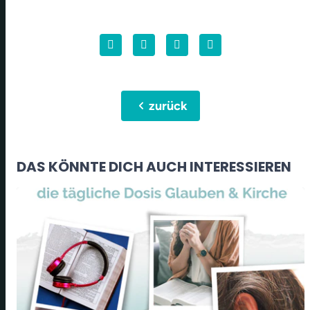
chevron_left
zurück
DAS KÖNNTE DICH AUCH INTERESSIEREN