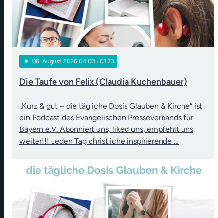
play_arrow
06
. August 2026 04:00
· 01:23
Die Taufe von Felix (Claudia Kuchenbauer)
„Kurz & gut – die tägliche Dosis Glauben & Kirche“ ist
ein Podcast des Evangelischen Presseverbands für
Bayern e.V. Abonniert uns, liked uns, empfehlt uns
weiter!!! Jeden Tag christliche inspirierende …