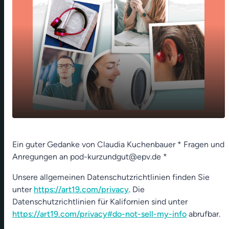
play_arrow
Mein Mann angelt sich das Glück
Ein guter Gedanke von Claudia Kuchenbauer * Fragen und
Anregungen an pod-kurzundgut@epv.de *
00:00
01:18
Unsere allgemeinen Datenschutzrichtlinien finden Sie
unter
https://art19.com/privacy
. Die
Datenschutzrichtlinien für Kalifornien sind unter
https://art19.com/privacy#do-not-sell-my-info
abrufbar.