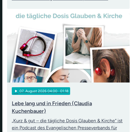
play_arrow
07
. August 2026 04:00
· 01:18
Lebe lang und in Frieden (Claudia
Kuchenbauer)
„Kurz & gut – die tägliche Dosis Glauben & Kirche“ ist
ein Podcast des Evangelischen Presseverbands für