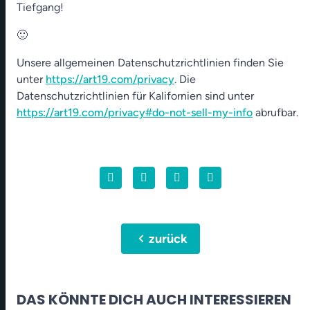
Tiefgang!
🙂
Unsere allgemeinen Datenschutzrichtlinien finden Sie
unter
https://art19.com/privacy
. Die
Datenschutzrichtlinien für Kalifornien sind unter
https://art19.com/privacy#do-not-sell-my-info
abrufbar.
chevron_left
zurück
DAS KÖNNTE DICH AUCH INTERESSIEREN