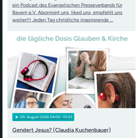
ein Podcast des Evangelischen Presseverbands für
Bayern e.V. Abonniert uns, liked uns, empfehlt uns
weiter!!! Jeden Tag christliche inspirierende …
play_arrow
05
. August 2026 04:00
· 01:23
Gendert Jesus? (Claudia Kuchenbauer)