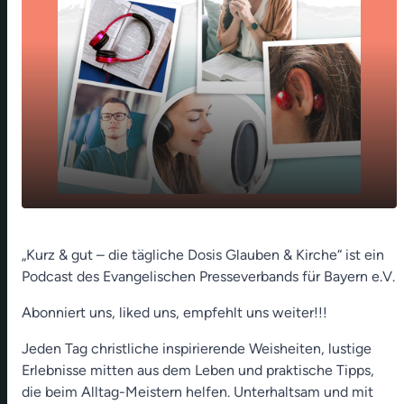
play_arrow
Locksmith-Paradox (Hannes Schott)
„Kurz & gut – die tägliche Dosis Glauben & Kirche“ ist ein
Podcast des Evangelischen Presseverbands für Bayern e.V.
00:00
01:18
Abonniert uns, liked uns, empfehlt uns weiter!!!
Jeden Tag christliche inspirierende Weisheiten, lustige
Erlebnisse mitten aus dem Leben und praktische Tipps,
die beim Alltag-Meistern helfen. Unterhaltsam und mit