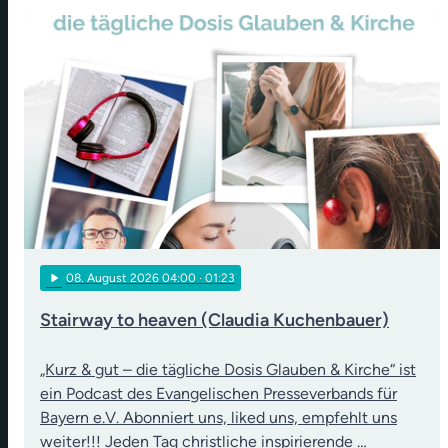
play_arrow
08
. August 2026 04:00
· 01:23
Stairway to heaven (Claudia Kuchenbauer)
„Kurz & gut – die tägliche Dosis Glauben & Kirche“ ist
ein Podcast des Evangelischen Presseverbands für
Bayern e.V. Abonniert uns, liked uns, empfehlt uns
weiter!!! Jeden Tag christliche inspirierende …