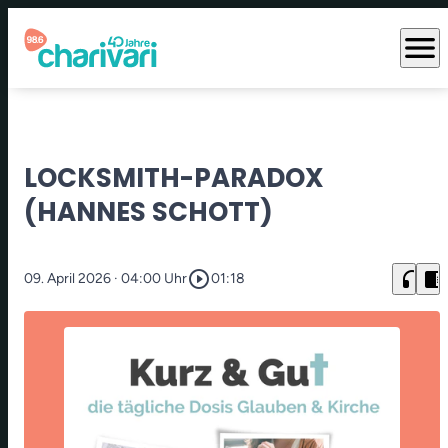
menu
LOCKSMITH-PARADOX
(HANNES SCHOTT)
play_circle_outline
headphones
chrome_reader_mode
09. April 2026
· 04:00 Uhr
01:18