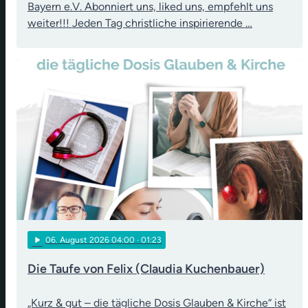
Bayern e.V. Abonniert uns, liked uns, empfehlt uns
weiter!!! Jeden Tag christliche inspirierende …
play_arrow
06
. August 2026 04:00
· 01:23
Die Taufe von Felix (Claudia Kuchenbauer)
„Kurz & gut – die tägliche Dosis Glauben & Kirche“ ist