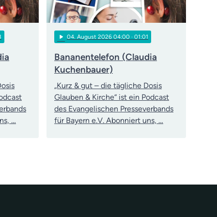
play_arrow
3
04
. August 2026 04:00
· 01:01
dia
Bananentelefon (Claudia
Kuchenbauer)
Dosis
„Kurz & gut – die tägliche Dosis
Podcast
Glauben & Kirche“ ist ein Podcast
verbands
des Evangelischen Presseverbands
ns, …
für Bayern e.V. Abonniert uns, …