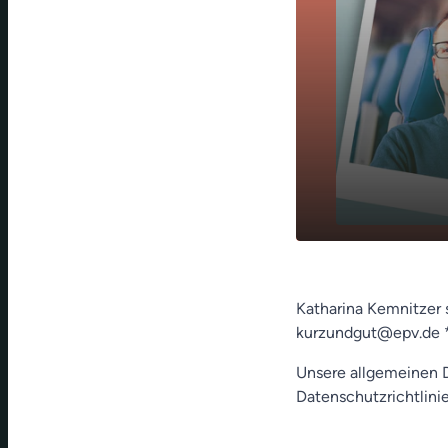
play_arrow
Lichterzug 
Katharina Kemnitzer 
kurzundgut@epv.de 
Unsere allgemeinen D
Datenschutzrichtlinie