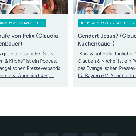
play_arrow
 August 2026 04:00
· 01:23
05
. August 2026 04:00
· 01:2
aufe von Felix (Claudia
Gendert Jesus? (Clau
enbauer)
Kuchenbauer)
& gut – die tägliche Dosis
„Kurz & gut – die tägliche 
n & Kirche“ ist ein Podcast
Glauben & Kirche“ ist ein 
angelischen Presseverbands
des Evangelischen Presse
yern e.V. Abonniert uns, …
für Bayern e.V. Abonniert u