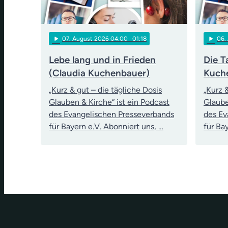
play_arrow
play_arrow
07
. August 2026 04:00
· 01:18
06
.
Lebe lang und in Frieden
Die T
(Claudia Kuchenbauer)
Kuch
„Kurz & gut – die tägliche Dosis
„Kurz 
Glauben & Kirche“ ist ein Podcast
Glaube
des Evangelischen Presseverbands
des Ev
für Bayern e.V. Abonniert uns, …
für Ba