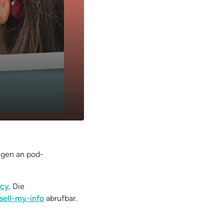
ngen an pod-
acy
. Die
sell-my-info
abrufbar.