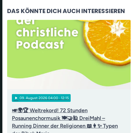
DAS KÖNNTE DICH AUCH INTERESSIEREN
play_arrow
09
. August 2026 04:00
· 12:15
🎺🌍🏆 Weltrekord! 72 Stunden
Posaunenchormusik 🍽️🤝🕌 DreiMahl –
Running Dinner der Religionen 📖👩✨ Typen