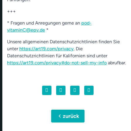
+++
* Fragen und Anregungen gerne an
pod-
vitaminC@epv.de
*
Unsere allgemeinen Datenschutzrichtlinien finden Sie
unter
https://art19.com/privacy
. Die
Datenschutzrichtlinien für Kalifornien sind unter
https://art19.com/privacy#do-not-sell-my-info
abrufbar.
chevron_left
zurück