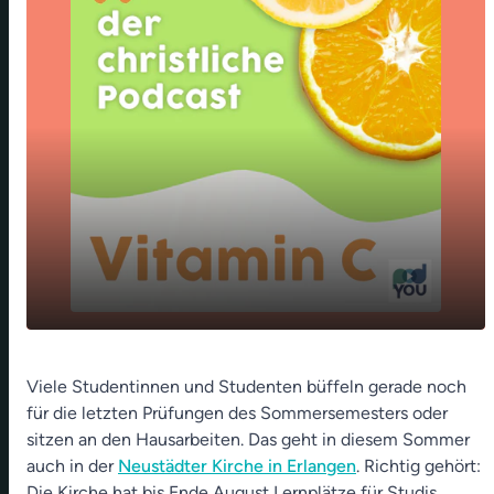
Lernen in der Kirche 💻⛪- Erasmus-
play_arrow
Viele Studentinnen und Studenten büffeln gerade noch
Kindergarten Sonthofen👧🧒🏻🧒🏾 - Biblische
für die letzten Prüfungen des Sommersemesters oder
Tiere 🐑🦗🦅
sitzen an den Hausarbeiten. Das geht in diesem Sommer
00:00
11:14
auch in der
Neustädter Kirche in Erlangen
. Richtig gehört:
Die Kirche hat bis Ende August Lernplätze für Studis