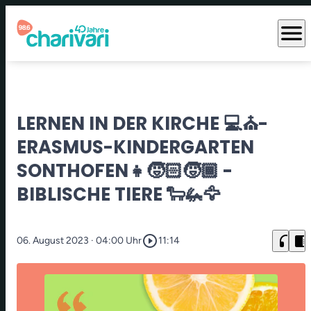
menu
LERNEN IN DER KIRCHE 💻⛪-
ERASMUS-KINDERGARTEN
SONTHOFEN👧🧒🏻🧒🏾 -
BIBLISCHE TIERE 🐑🦗🦅
play_circle_outline
headphones
chrome_reader_mode
06. August 2023
· 04:00 Uhr
11:14