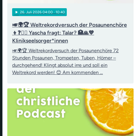
play_arrow
26
. Juli 2026 04:00
· 10:40
🎺🌍🏆 Weltrekordversuch der Posaunenchöre
👦❓👨‍⚖️ Yascha fragt: Talar? 🏥🙏💙
Klinikseelsorger*innen
🎺🌍🏆 Weltrekordversuch der Posaunenchöre 72
Stunden Posaunen, Trompeten, Tuben, Hörner –
durchgehend! Klingt absolut irre und soll ein
Weltrekord werden! 😊 Am kommenden …