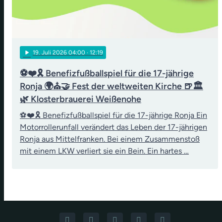
play_arrow
19
. Juli 2026 04:00
· 12:19
⚽❤️🎗️ Benefizfußballspiel für die 17-jährige
Ronja 🌍⛪🤝 Fest der weltweiten Kirche 🍺🏛️
🌿 Klosterbrauerei Weißenohe
⚽❤️🎗️ Benefizfußballspiel für die 17-jährige Ronja Ein
Motorrollerunfall verändert das Leben der 17-jährigen
Ronja aus Mittelfranken. Bei einem Zusammenstoß
mit einem LKW verliert sie ein Bein. Ein hartes …