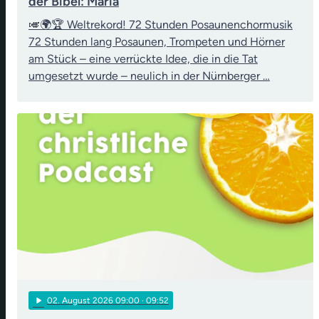
der Bibel: Maria
🎺🌍🏆 Weltrekord! 72 Stunden Posaunenchormusik
72 Stunden lang Posaunen, Trompeten und Hörner
am Stück – eine verrückte Idee, die in die Tat
umgesetzt wurde – neulich in der Nürnberger …
play_arrow
02
. August 2026 09:00
· 09:52