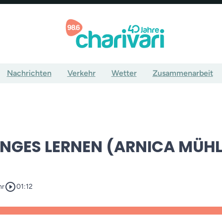
Nachrichten
Verkehr
Wetter
Zusammenarbeit
ANGES LERNEN (ARNICA MÜH
play_circle_outline
hr
01:12