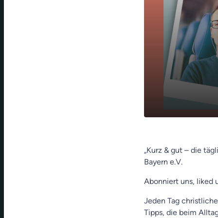
Lebenslange
play_arrow
Mühlendyck
„Kurz & gut – die täg
Bayern e.V.
Abonniert uns, liked 
Jeden Tag christliche
Tipps, die beim Allt