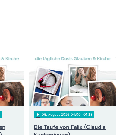
play_arrow
06
. August 2026 04:00
· 01:23
den
Die Taufe von Felix (Claudia
)
Kuchenbauer)