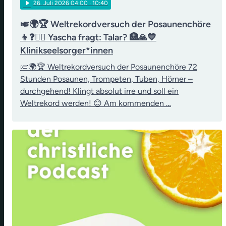
play_arrow
26
. Juli 2026 04:00
· 10:40
🎺🌍🏆 Weltrekordversuch der Posaunenchöre
👦❓👨‍⚖️ Yascha fragt: Talar? 🏥🙏💙
Klinikseelsorger*innen
🎺🌍🏆 Weltrekordversuch der Posaunenchöre 72
Stunden Posaunen, Trompeten, Tuben, Hörner –
durchgehend! Klingt absolut irre und soll ein
Weltrekord werden! 😊 Am kommenden …