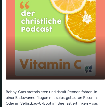
"Leben ist Jetzt" im Kino📽️🍿🍀 - Audiowalk
play_arrow
Bobby-Cars motorisieren und damit Rennen fahren. In
über jüdische Persönlichkeiten in Fürth🎧- 👌
einer Badewanne fliegen mit selbstgebauten Rotoren.
Prüfet alles und behaltet das Gute
Oder im Selbstbau-U-Boot im See fast ertrinken – das
00:00
14:01