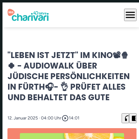
menu
"LEBEN IST JETZT" IM KINO📽️🍿
🍀 - AUDIOWALK ÜBER
JÜDISCHE PERSÖNLICHKEITEN
IN FÜRTH🎧- 👌 PRÜFET ALLES
UND BEHALTET DAS GUTE
play_circle_outline
headphones
chrome_reader_mode
12. Januar 2025
· 04:00 Uhr
14:01