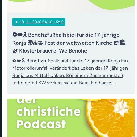
play_arrow
19
. Juli 2026 04:00
· 12:19
⚽❤️🎗️ Benefizfußballspiel für die 17-jährige
Ronja 🌍⛪🤝 Fest der weltweiten Kirche 🍺🏛️
🌿 Klosterbrauerei Weißenohe
⚽❤️🎗️ Benefizfußballspiel für die 17-jährige Ronja Ein
Motorrollerunfall verändert das Leben der 17-jährigen
Ronja aus Mittelfranken. Bei einem Zusammenstoß
mit einem LKW verliert sie ein Bein. Ein hartes …