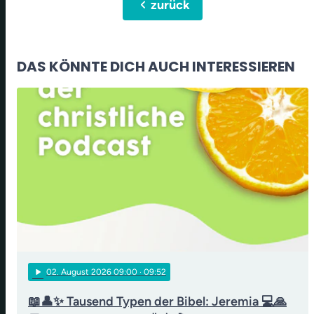
chevron_left
zurück
DAS KÖNNTE DICH AUCH INTERESSIEREN
play_arrow
02
. August 2026 09:00
· 09:52
📖👤✨ Tausend Typen der Bibel: Jeremia 💻🙏