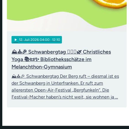
play_arrow
12
. Juli 2026 04:00
· 12:10
⛰️⛪🎉 Schwanbergtag 🧘‍♀️✝️🌿 Christliches
Yoga 📚📜✨ Bibliotheksschätze im
Melanchthon-Gymnasium
⛰️⛪🎉 Schwanbergtag Der Berg ruft – diesmal ist es
der Schwanberg in Unterfranken. Er ruft zum
allerersten Open-Air-Festival „Bergfunkeln“. Die
Festival-Macher haben’s nicht weit, sie wohnen ja …