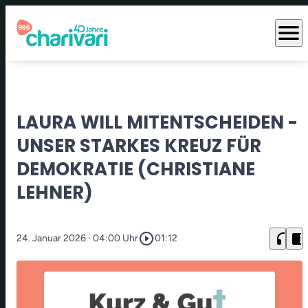
menu
LAURA WILL MITENTSCHEIDEN -
UNSER STARKES KREUZ FÜR
DEMOKRATIE (CHRISTIANE
LEHNER)
play_circle_outline
headphones
chrome_reader_mode
24. Januar 2026
· 04:00 Uhr
01:12