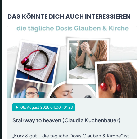
DAS KÖNNTE DICH AUCH INTERESSIEREN
play_arrow
08
. August 2026 04:00
· 01:23
Stairway to heaven (Claudia Kuchenbauer)
„Kurz & gut – die tägliche Dosis Glauben & Kirche“ ist