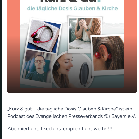
Laura will mitentscheiden - Unser starkes
play_arrow
„Kurz & gut – die tägliche Dosis Glauben & Kirche“ ist ein
Kreuz für Demokratie (Christiane Lehner)
Podcast des Evangelischen Presseverbands für Bayern e.V.
00:00
01:12
Abonniert uns, liked uns, empfehlt uns weiter!!!