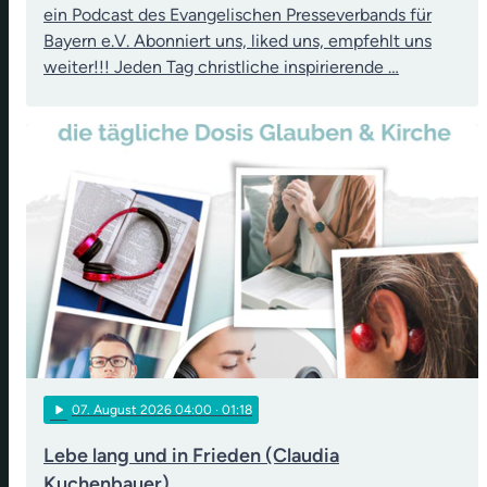
ein Podcast des Evangelischen Presseverbands für
Bayern e.V. Abonniert uns, liked uns, empfehlt uns
weiter!!! Jeden Tag christliche inspirierende …
play_arrow
07
. August 2026 04:00
· 01:18
Lebe lang und in Frieden (Claudia
Kuchenbauer)