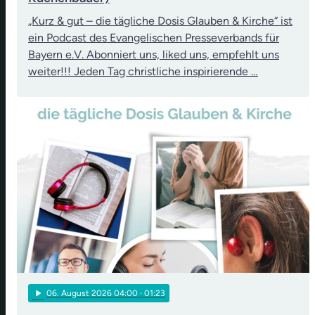
„Kurz & gut – die tägliche Dosis Glauben & Kirche“ ist
ein Podcast des Evangelischen Presseverbands für
Bayern e.V. Abonniert uns, liked uns, empfehlt uns
weiter!!! Jeden Tag christliche inspirierende …
play_arrow
06
. August 2026 04:00
· 01:23