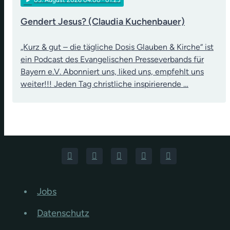
play_arrow
05
. August 2026 04:00
· 01:23
Gendert Jesus? (Claudia Kuchenbauer)
„Kurz & gut – die tägliche Dosis Glauben & Kirche“ ist
ein Podcast des Evangelischen Presseverbands für
Bayern e.V. Abonniert uns, liked uns, empfehlt uns
weiter!!! Jeden Tag christliche inspirierende …
Jobs
Datenschutz