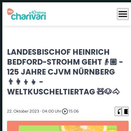
menu
LANDESBISCHOF HEINRICH
BEDFORD-STROHM GEHT👴🏼 -
125 JAHRE CJVM NÜRNBERG
👨‍👩‍👦‍👧 -
WELTKUSCHELTIERTAG 🧸🐶🐴
play_circle_outline
headphones
chrome_reader_mode
22. Oktober 2023
· 04:00 Uhr
15:06