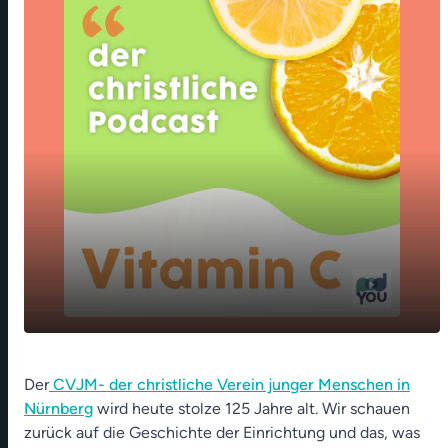
Landesbischof Heinrich Bedford-Strohm geht
play_arrow
Der
CVJM- der christliche Verein junger Menschen in
👴🏼 - 125 Jahre CJVM Nürnberg 👨‍👩‍👦‍👧 -
Nürnberg
Weltkuscheltiertag 🧸🐶🐴
wird heute stolze 125 Jahre alt. Wir schauen
zurück auf die Geschichte der Einrichtung und das, was
00:00
15:06