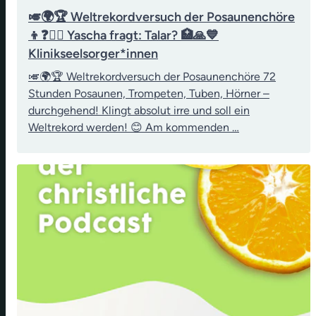
🎺🌍🏆 Weltrekordversuch der Posaunenchöre
👦❓👨‍⚖️ Yascha fragt: Talar? 🏥🙏💙
Klinikseelsorger*innen
🎺🌍🏆 Weltrekordversuch der Posaunenchöre 72
Stunden Posaunen, Trompeten, Tuben, Hörner –
durchgehend! Klingt absolut irre und soll ein
Weltrekord werden! 😊 Am kommenden …