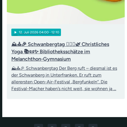
play_arrow
12
. Juli 2026 04:00
· 12:10
⛰️⛪🎉 Schwanbergtag 🧘‍♀️✝️🌿 Christliches
Yoga 📚📜✨ Bibliotheksschätze im
Melanchthon-Gymnasium
⛰️⛪🎉 Schwanbergtag Der Berg ruft – diesmal ist es
der Schwanberg in Unterfranken. Er ruft zum
allerersten Open-Air-Festival „Bergfunkeln“. Die
Festival-Macher haben’s nicht weit, sie wohnen ja …