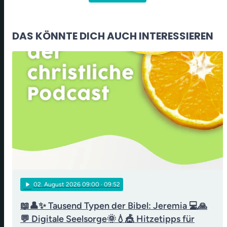
DAS KÖNNTE DICH AUCH INTERESSIEREN
play_arrow
02
. August 2026 09:00
· 09:52
📖👤✨ Tausend Typen der Bibel: Jeremia 💻🙏
💬 Digitale Seelsorge🌞💧🎪 Hitzetipps für