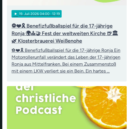
play_arrow
19
. Juli 2026 04:00
· 12:19
⚽❤️🎗️ Benefizfußballspiel für die 17-jährige
Ronja 🌍⛪🤝 Fest der weltweiten Kirche 🍺🏛️
🌿 Klosterbrauerei Weißenohe
⚽❤️🎗️ Benefizfußballspiel für die 17-jährige Ronja Ein
Motorrollerunfall verändert das Leben der 17-jährigen
Ronja aus Mittelfranken. Bei einem Zusammenstoß
mit einem LKW verliert sie ein Bein. Ein hartes …