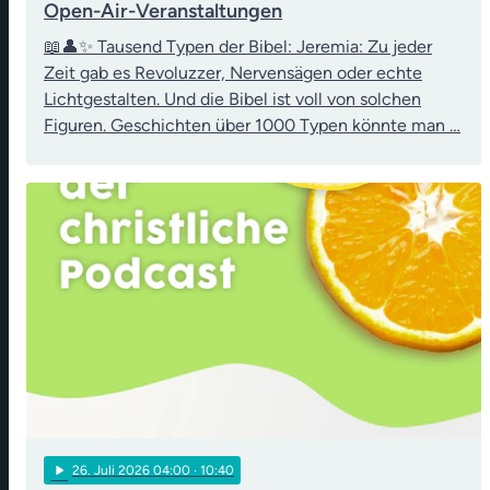
Open-Air-Veranstaltungen
📖👤✨ Tausend Typen der Bibel: Jeremia: Zu jeder
Zeit gab es Revoluzzer, Nervensägen oder echte
Lichtgestalten. Und die Bibel ist voll von solchen
Figuren. Geschichten über 1000 Typen könnte man …
play_arrow
26
. Juli 2026 04:00
· 10:40