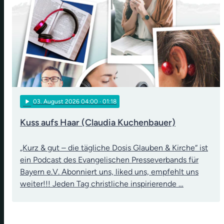
play_arrow
03
. August 2026 04:00
· 01:18
Kuss aufs Haar (Claudia Kuchenbauer)
„Kurz & gut – die tägliche Dosis Glauben & Kirche“ ist
ein Podcast des Evangelischen Presseverbands für
Bayern e.V. Abonniert uns, liked uns, empfehlt uns
weiter!!! Jeden Tag christliche inspirierende …