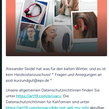
play_arrow
Kuscheldecken-Segen - 05. Nov 2022
Alexander Seidel hat was für den kalten Winter, und es ist
kein Heizkostenzuschuss! * Fragen und Anregungen an
00:00
01:12
pod-kurzundgut@epv.de *
Unsere allgemeinen Datenschutzrichtlinien finden Sie
unter
https://art19.com/privacy
. Die
Datenschutzrichtlinien für Kalifornien sind unter
https://art19.com/privacy#do-not-sell-my-info
abrufbar.