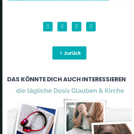
chevron_left
zurück
DAS KÖNNTE DICH AUCH INTERESSIEREN