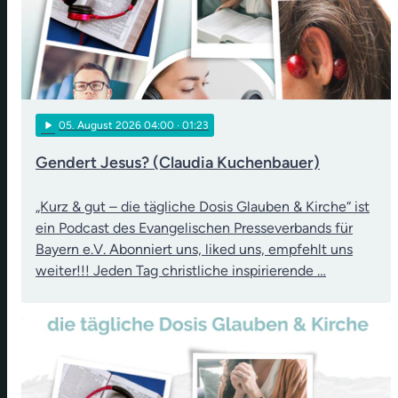
play_arrow
05
. August 2026 04:00
· 01:23
Gendert Jesus? (Claudia Kuchenbauer)
„Kurz & gut – die tägliche Dosis Glauben & Kirche“ ist
ein Podcast des Evangelischen Presseverbands für
Bayern e.V. Abonniert uns, liked uns, empfehlt uns
weiter!!! Jeden Tag christliche inspirierende …