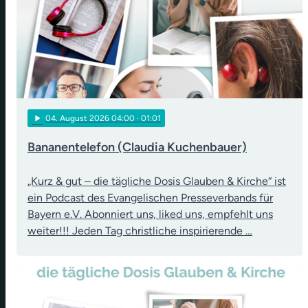
play_arrow
04
. August 2026 04:00
· 01:01
Bananentelefon (Claudia Kuchenbauer)
„Kurz & gut – die tägliche Dosis Glauben & Kirche“ ist
ein Podcast des Evangelischen Presseverbands für
Bayern e.V. Abonniert uns, liked uns, empfehlt uns
weiter!!! Jeden Tag christliche inspirierende …