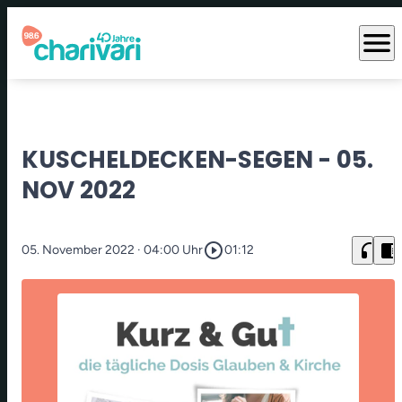
menu
KUSCHELDECKEN-SEGEN - 05.
NOV 2022
play_circle_outline
headphones
chrome_reader_mode
05. November 2022
· 04:00 Uhr
01:12