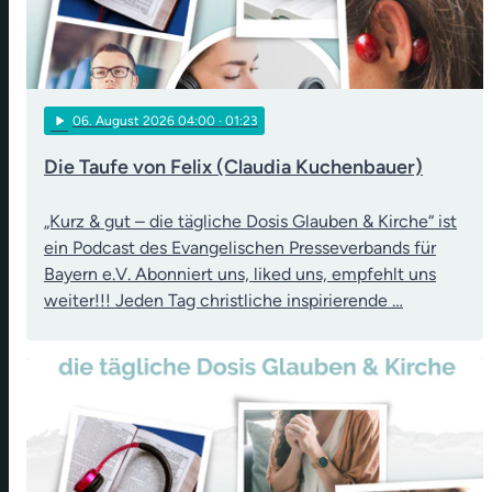
play_arrow
06
. August 2026 04:00
· 01:23
Die Taufe von Felix (Claudia Kuchenbauer)
„Kurz & gut – die tägliche Dosis Glauben & Kirche“ ist
ein Podcast des Evangelischen Presseverbands für
Bayern e.V. Abonniert uns, liked uns, empfehlt uns
weiter!!! Jeden Tag christliche inspirierende …