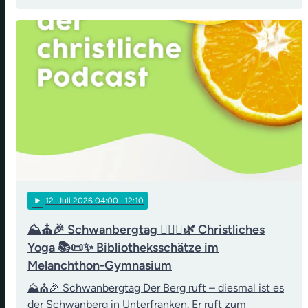
play_arrow
12
. Juli 2026 04:00
· 12:10
⛰️⛪🎉 Schwanbergtag 🧘‍♀️✝️🌿 Christliches
Yoga 📚📜✨ Bibliotheksschätze im
Melanchthon-Gymnasium
⛰️⛪🎉 Schwanbergtag Der Berg ruft – diesmal ist es
der Schwanberg in Unterfranken. Er ruft zum