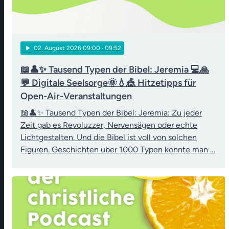
play_arrow
02
. August 2026 09:00
· 09:52
📖👤✨ Tausend Typen der Bibel: Jeremia 💻🙏
💬 Digitale Seelsorge🌞💧🎪 Hitzetipps für
Open-Air-Veranstaltungen
📖👤✨ Tausend Typen der Bibel: Jeremia: Zu jeder
Zeit gab es Revoluzzer, Nervensägen oder echte
Lichtgestalten. Und die Bibel ist voll von solchen
Figuren. Geschichten über 1000 Typen könnte man …