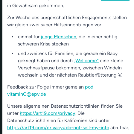
in Gewahrsam gekommen.
00:00
14:01
Zur Woche des bürgerschaftlichen Engagements stellen
wir gleich zwei super Hilfseinrichtungen vor
einmal für
junge Menschen
, die in einer richtig
schweren Krise stecken
und zweitens für Familien, die gerade ein Baby
gekriegt haben und durch
„Wellcome“
eine kleine
Verschnaufpause bekommen, zwischen Windeln
wechseln und der nächsten Raubtierfütterung 🙂
Feedback zur Folge immer gerne an
pod-
vitaminC@epv.de
Unsere allgemeinen Datenschutzrichtlinien finden Sie
unter
https://art19.com/privacy
. Die
Datenschutzrichtlinien für Kalifornien sind unter
https://art19.com/privacy#do-not-sell-my-info
abrufbar.