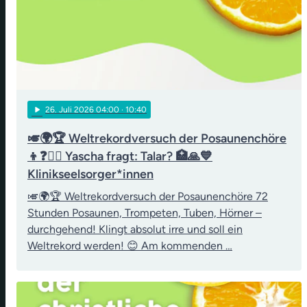
play_arrow
26
. Juli 2026 04:00
· 10:40
🎺🌍🏆 Weltrekordversuch der Posaunenchöre
👦❓👨‍⚖️ Yascha fragt: Talar? 🏥🙏💙
Klinikseelsorger*innen
🎺🌍🏆 Weltrekordversuch der Posaunenchöre 72
Stunden Posaunen, Trompeten, Tuben, Hörner –
durchgehend! Klingt absolut irre und soll ein
Weltrekord werden! 😊 Am kommenden …