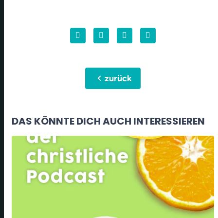
chevron_left
zurück
DAS KÖNNTE DICH AUCH INTERESSIEREN