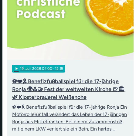
play_arrow
19
. Juli 2026 04:00
· 12:19
⚽❤️🎗️ Benefizfußballspiel für die 17-jährige
Ronja 🌍⛪🤝 Fest der weltweiten Kirche 🍺🏛️
🌿 Klosterbrauerei Weißenohe
⚽❤️🎗️ Benefizfußballspiel für die 17-jährige Ronja Ein
Motorrollerunfall verändert das Leben der 17-jährigen
Ronja aus Mittelfranken. Bei einem Zusammenstoß
mit einem LKW verliert sie ein Bein. Ein hartes …