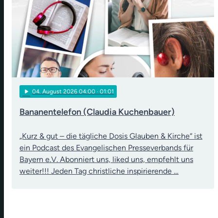
play_arrow
04
. August 2026 04:00
· 01:01
Bananentelefon (Claudia Kuchenbauer)
„Kurz & gut – die tägliche Dosis Glauben & Kirche“ ist
ein Podcast des Evangelischen Presseverbands für
Bayern e.V. Abonniert uns, liked uns, empfehlt uns
weiter!!! Jeden Tag christliche inspirierende …