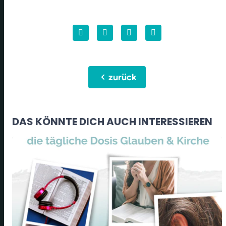
chevron_left
zurück
DAS KÖNNTE DICH AUCH INTERESSIEREN