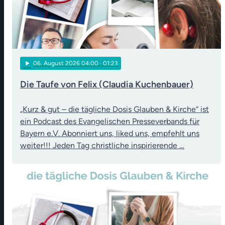
play_arrow
06
. August 2026 04:00
· 01:23
Die Taufe von Felix (Claudia Kuchenbauer)
„Kurz & gut – die tägliche Dosis Glauben & Kirche“ ist
ein Podcast des Evangelischen Presseverbands für
Bayern e.V. Abonniert uns, liked uns, empfehlt uns
weiter!!! Jeden Tag christliche inspirierende …