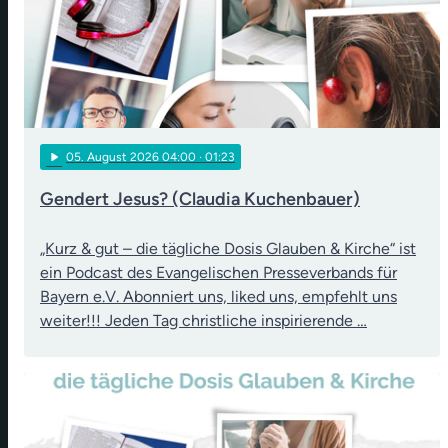
play_arrow
05
. August 2026 04:00
· 01:23
Gendert Jesus? (Claudia Kuchenbauer)
„Kurz & gut – die tägliche Dosis Glauben & Kirche“ ist
ein Podcast des Evangelischen Presseverbands für
Bayern e.V. Abonniert uns, liked uns, empfehlt uns
weiter!!! Jeden Tag christliche inspirierende …