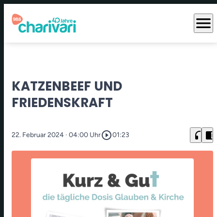
menu
KATZENBEEF UND
FRIEDENSKRAFT
play_circle_outline
headphones
chrome_reader_mode
22. Februar 2024
· 04:00 Uhr
01:23