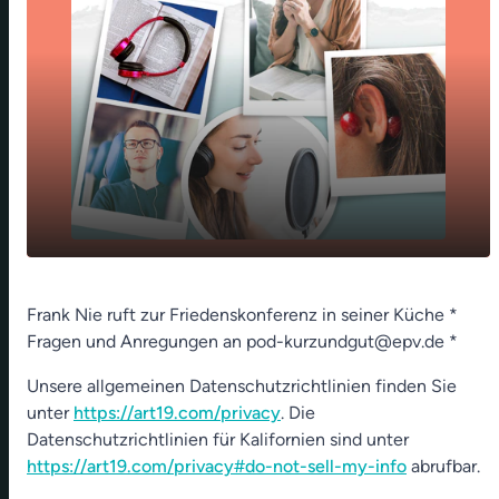
play_arrow
Katzenbeef und Friedenskraft
Frank Nie ruft zur Friedenskonferenz in seiner Küche *
Fragen und Anregungen an pod-kurzundgut@epv.de *
00:00
01:23
Unsere allgemeinen Datenschutzrichtlinien finden Sie
unter
https://art19.com/privacy
. Die
Datenschutzrichtlinien für Kalifornien sind unter
https://art19.com/privacy#do-not-sell-my-info
abrufbar.