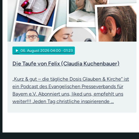
play_arrow
06
. August 2026 04:00
· 01:23
Die Taufe von Felix (Claudia Kuchenbauer)
„Kurz & gut – die tägliche Dosis Glauben & Kirche“ ist
ein Podcast des Evangelischen Presseverbands für
Bayern e.V. Abonniert uns, liked uns, empfehlt uns
weiter!!! Jeden Tag christliche inspirierende …