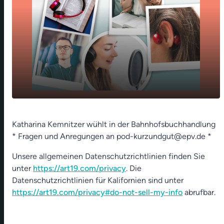
play_arrow
Kalenderhoffnung
Katharina Kemnitzer wühlt in der Bahnhofsbuchhandlung
* Fragen und Anregungen an pod-kurzundgut@epv.de *
00:00
01:12
Unsere allgemeinen Datenschutzrichtlinien finden Sie
unter
https://art19.com/privacy
. Die
Datenschutzrichtlinien für Kalifornien sind unter
https://art19.com/privacy#do-not-sell-my-info
abrufbar.