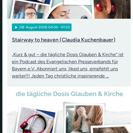
play_arrow
08
. August 2026 04:00
· 01:23
Stairway to heaven (Claudia Kuchenbauer)
„Kurz & gut – die tägliche Dosis Glauben & Kirche“ ist
ein Podcast des Evangelischen Presseverbands für
Bayern e.V. Abonniert uns, liked uns, empfehlt uns
weiter!!! Jeden Tag christliche inspirierende …