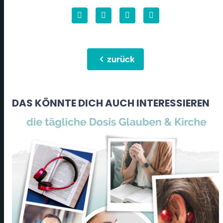
chevron_left
zurück
DAS KÖNNTE DICH AUCH INTERESSIEREN