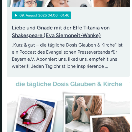
play_arrow
09
. August 2026 04:00
· 01:46
Liebe und Gnade mit der Elfe Titania von
Shakespeare (Eva Siemoneit-Wanke)
„Kurz & gut – die tägliche Dosis Glauben & Kirche“ ist
ein Podcast des Evangelischen Presseverbands für
Bayern e.V. Abonniert uns, liked uns, empfehlt uns
weiter!!! Jeden Tag christliche inspirierende …