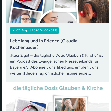
play_arrow
07
. August 2026 04:00
· 01:18
Lebe lang und in Frieden (Claudia
Kuchenbauer)
„Kurz & gut – die tägliche Dosis Glauben & Kirche“ ist
ein Podcast des Evangelischen Presseverbands für
Bayern e.V. Abonniert uns, liked uns, empfehlt uns
weiter!!! Jeden Tag christliche inspirierende …