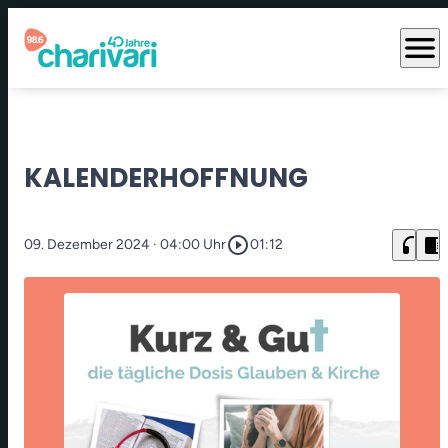
menu
KALENDERHOFFNUNG
play_circle_outline
headphones
chrome_reader_mode
09. Dezember 2024
· 04:00 Uhr
01:12