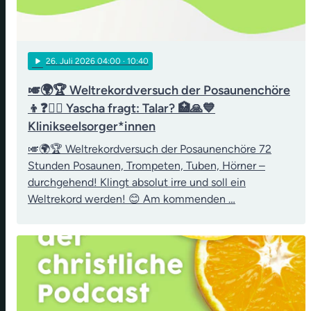
play_arrow
26
. Juli 2026 04:00
· 10:40
🎺🌍🏆 Weltrekordversuch der Posaunenchöre
👦❓👨‍⚖️ Yascha fragt: Talar? 🏥🙏💙
Klinikseelsorger*innen
🎺🌍🏆 Weltrekordversuch der Posaunenchöre 72
Stunden Posaunen, Trompeten, Tuben, Hörner –
durchgehend! Klingt absolut irre und soll ein
Weltrekord werden! 😊 Am kommenden …