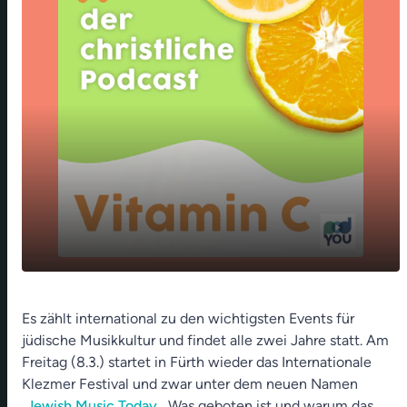
Jewish Music Today in Fürth- Sarah Straub
play_arrow
Es zählt international zu den wichtigsten Events für
über Demenz - Kaiserin und Kaiser als
jüdische Musikkultur und findet alle zwei Jahre statt. Am
Playmobilfiguren
Freitag (8.3.) startet in Fürth wieder das Internationale
00:00
13:10
Klezmer Festival und zwar unter dem neuen Namen
„
Jewish Music Today
„. Was geboten ist und warum das