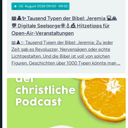
play_arrow
02
. August 2026 09:00
· 09:52
📖👤✨ Tausend Typen der Bibel: Jeremia 💻🙏
💬 Digitale Seelsorge🌞💧🎪 Hitzetipps für
Open-Air-Veranstaltungen
📖👤✨ Tausend Typen der Bibel: Jeremia: Zu jeder
Zeit gab es Revoluzzer, Nervensägen oder echte
Lichtgestalten. Und die Bibel ist voll von solchen
Figuren. Geschichten über 1000 Typen könnte man …