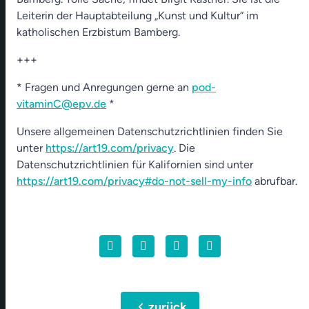
Leiterin der Hauptabteilung „Kunst und Kultur“ im
katholischen Erzbistum Bamberg.
+++
* Fragen und Anregungen gerne an
pod-
vitaminC@epv.de
*
Unsere allgemeinen Datenschutzrichtlinien finden Sie
unter
https://art19.com/privacy
. Die
Datenschutzrichtlinien für Kalifornien sind unter
https://art19.com/privacy#do-not-sell-my-info
abrufbar.
chevron_left
zurück