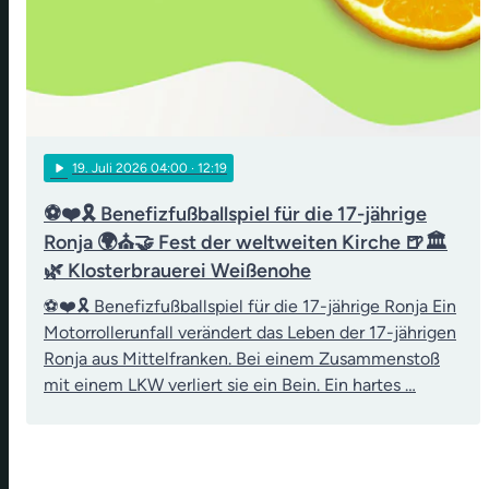
play_arrow
19
. Juli 2026 04:00
· 12:19
⚽❤️🎗️ Benefizfußballspiel für die 17-jährige
Ronja 🌍⛪🤝 Fest der weltweiten Kirche 🍺🏛️
🌿 Klosterbrauerei Weißenohe
⚽❤️🎗️ Benefizfußballspiel für die 17-jährige Ronja Ein
Motorrollerunfall verändert das Leben der 17-jährigen
Ronja aus Mittelfranken. Bei einem Zusammenstoß
mit einem LKW verliert sie ein Bein. Ein hartes …