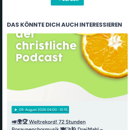
DAS KÖNNTE DICH AUCH INTERESSIEREN
play_arrow
09
. August 2026 04:00
· 12:15
🎺🌍🏆 Weltrekord! 72 Stunden
Posaunenchormusik 🍽️🤝🕌 DreiMahl –