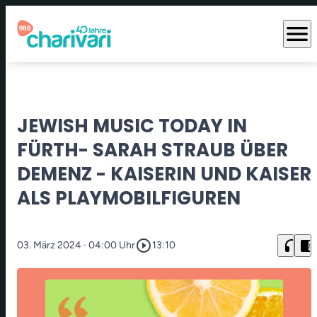
menu
JEWISH MUSIC TODAY IN
FÜRTH- SARAH STRAUB ÜBER
DEMENZ - KAISERIN UND KAISER
ALS PLAYMOBILFIGUREN
play_circle_outline
headphones
chrome_reader_mode
03. März 2024
· 04:00 Uhr
13:10