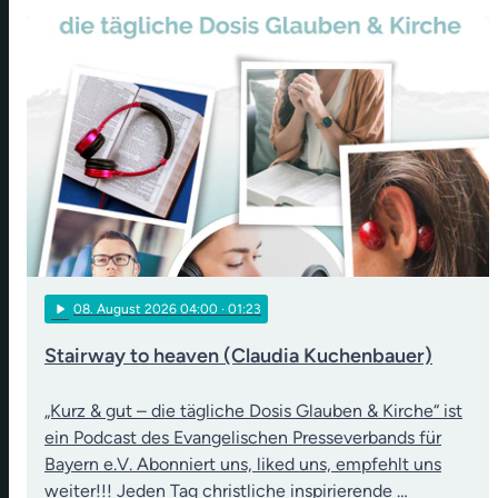
play_arrow
08
. August 2026 04:00
· 01:23
Stairway to heaven (Claudia Kuchenbauer)
„Kurz & gut – die tägliche Dosis Glauben & Kirche“ ist
ein Podcast des Evangelischen Presseverbands für
Bayern e.V. Abonniert uns, liked uns, empfehlt uns
weiter!!! Jeden Tag christliche inspirierende …