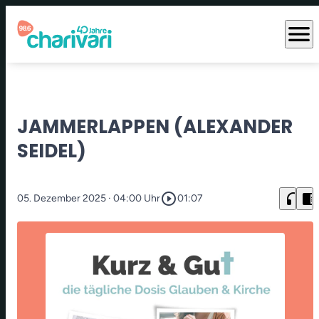
menu
JAMMERLAPPEN (ALEXANDER
SEIDEL)
play_circle_outline
headphones
chrome_reader_mode
05. Dezember 2025
· 04:00 Uhr
01:07