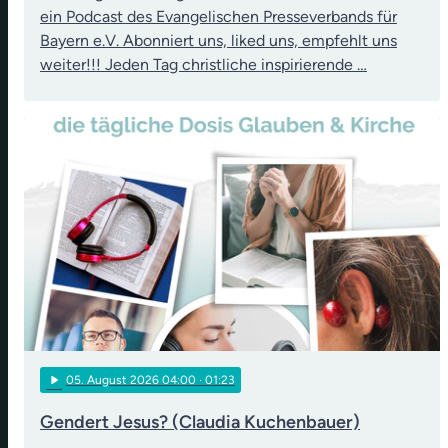
ein Podcast des Evangelischen Presseverbands für
Bayern e.V. Abonniert uns, liked uns, empfehlt uns
weiter!!! Jeden Tag christliche inspirierende …
play_arrow
05
. August 2026 04:00
· 01:23
Gendert Jesus? (Claudia Kuchenbauer)