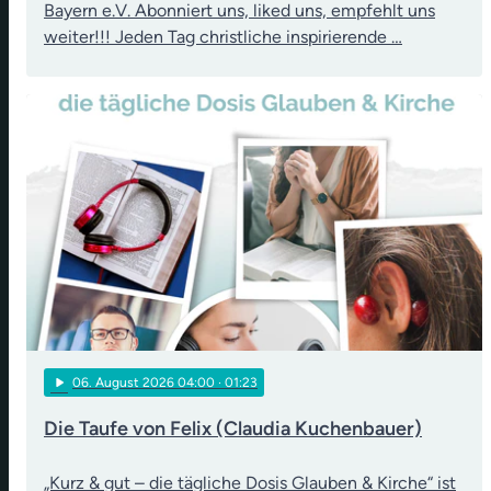
Bayern e.V. Abonniert uns, liked uns, empfehlt uns
weiter!!! Jeden Tag christliche inspirierende …
play_arrow
06
. August 2026 04:00
· 01:23
Die Taufe von Felix (Claudia Kuchenbauer)
„Kurz & gut – die tägliche Dosis Glauben & Kirche“ ist