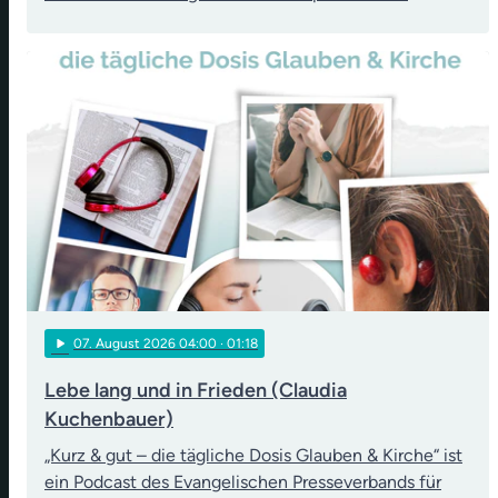
play_arrow
07
. August 2026 04:00
· 01:18
Lebe lang und in Frieden (Claudia
Kuchenbauer)
„Kurz & gut – die tägliche Dosis Glauben & Kirche“ ist
ein Podcast des Evangelischen Presseverbands für