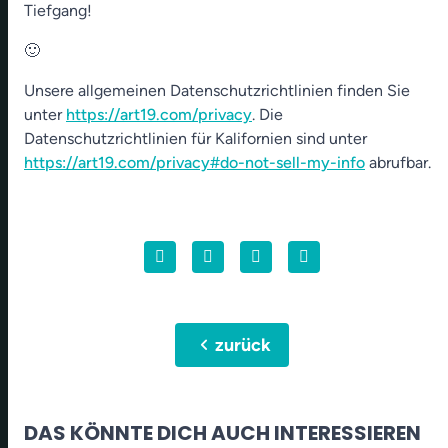
Tiefgang!
🙂
Unsere allgemeinen Datenschutzrichtlinien finden Sie
unter
https://art19.com/privacy
. Die
Datenschutzrichtlinien für Kalifornien sind unter
https://art19.com/privacy#do-not-sell-my-info
abrufbar.
chevron_left
zurück
DAS KÖNNTE DICH AUCH INTERESSIEREN