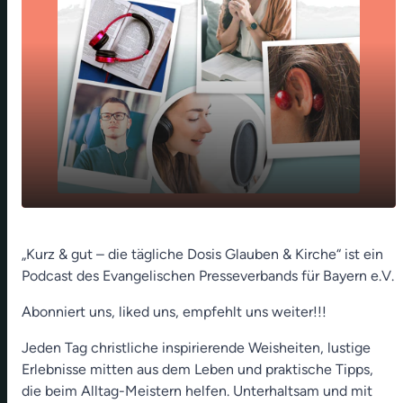
play_arrow
Jammerlappen (Alexander Seidel)
„Kurz & gut – die tägliche Dosis Glauben & Kirche“ ist ein
Podcast des Evangelischen Presseverbands für Bayern e.V.
00:00
01:07
Abonniert uns, liked uns, empfehlt uns weiter!!!
Jeden Tag christliche inspirierende Weisheiten, lustige
Erlebnisse mitten aus dem Leben und praktische Tipps,
die beim Alltag-Meistern helfen. Unterhaltsam und mit