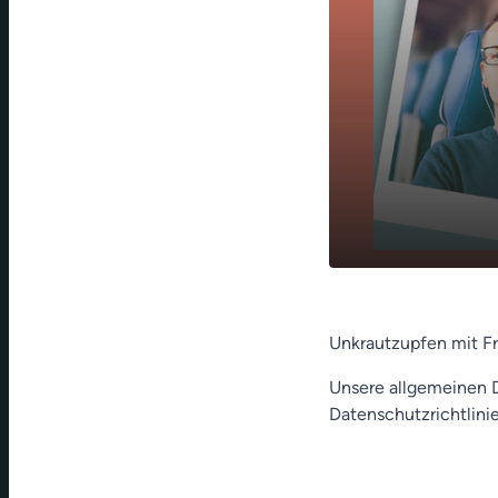
play_arrow
Jahresvorsa
Unkrautzupfen mit F
Unsere allgemeinen D
Datenschutzrichtlinie