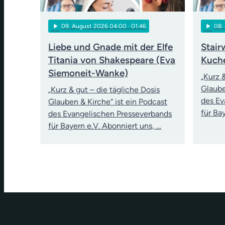
play_arrow
play_arrow
09
. August 2026 04:00
· 01:46
08
.
Liebe und Gnade mit der Elfe
Stair
Titania von Shakespeare (Eva
Kuch
Siemoneit-Wanke)
„Kurz 
Glaube
„Kurz & gut – die tägliche Dosis
des Ev
Glauben & Kirche“ ist ein Podcast
für Ba
des Evangelischen Presseverbands
für Bayern e.V. Abonniert uns, …