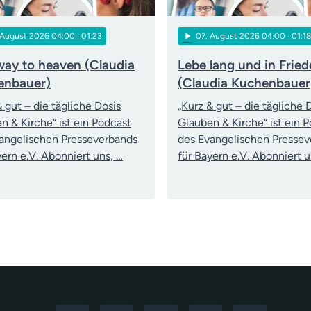
play_arrow
 August 2026 04:00
· 01:23
07
. August 2026 04:00
· 01:18
way to heaven (Claudia
Lebe lang und in Frie
enbauer)
(Claudia Kuchenbauer
& gut – die tägliche Dosis
„Kurz & gut – die tägliche 
n & Kirche“ ist ein Podcast
Glauben & Kirche“ ist ein 
angelischen Presseverbands
des Evangelischen Presse
yern e.V. Abonniert uns, …
für Bayern e.V. Abonniert u