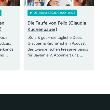
play_arrow
06
. August 2026 04:00
· 01:23
den
Die Taufe von Felix (Claudia
)
Kuchenbauer)
Dosis
„Kurz & gut – die tägliche Dosis
Podcast
Glauben & Kirche“ ist ein Podcast
verbands
des Evangelischen Presseverbands
ns, …
für Bayern e.V. Abonniert uns, …