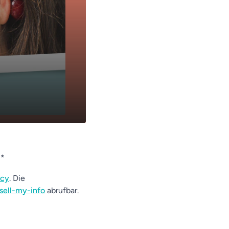
 *
acy
. Die
sell-my-info
abrufbar.