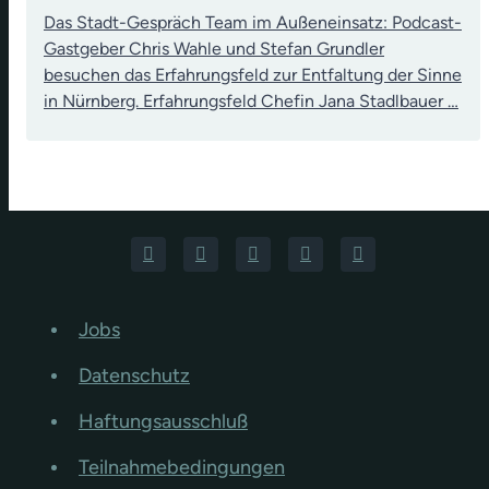
Das Stadt-Gespräch Team im Außeneinsatz: Podcast-
Gastgeber Chris Wahle und Stefan Grundler
besuchen das Erfahrungsfeld zur Entfaltung der Sinne
in Nürnberg. Erfahrungsfeld Chefin Jana Stadlbauer …
Jobs
Datenschutz
Haftungsausschluß
Teilnahmebedingungen