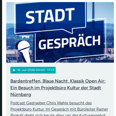
play_arrow
16
. Juli 2026 00:00
· 17:37
Bardentreffen, Blaue Nacht, Klassik Open Air:
Ein Besuch im Projektbüro Kultur der Stadt
Nürnberg
Podcast Gastgeber Chris Wahle besucht das
Projektbüro Kultur. Im Gespräch mit Büroleiter Rainer
Pirzkall dreht sich heute alles um das Kulturangebot