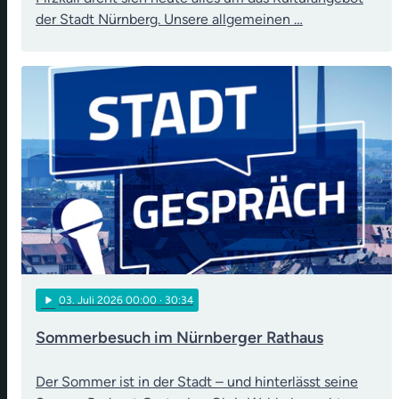
der Stadt Nürnberg. Unsere allgemeinen …
play_arrow
03
. Juli 2026 00:00
· 30:34
Sommerbesuch im Nürnberger Rathaus
Der Sommer ist in der Stadt – und hinterlässt seine