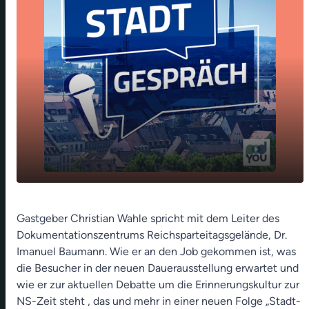
Im Büro der Leitung des
play_arrow
Gastgeber Christian Wahle spricht mit dem Leiter des
Dokumentationszentrums
Dokumentationszentrums Reichsparteitagsgelände, Dr.
Reichsparteitagsgelände
Imanuel Baumann. Wie er an den Job gekommen ist, was
00:00
22:29
die Besucher in der neuen Dauerausstellung erwartet und
wie er zur aktuellen Debatte um die Erinnerungskultur zur
NS-Zeit steht , das und mehr in einer neuen Folge „Stadt-