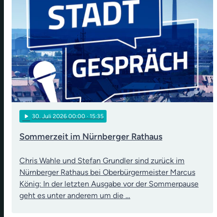
play_arrow
30
. Juli 2026 00:00
· 15:35
Sommerzeit im Nürnberger Rathaus
Chris Wahle und Stefan Grundler sind zurück im
Nürnberger Rathaus bei Oberbürgermeister Marcus
König: In der letzten Ausgabe vor der Sommerpause
geht es unter anderem um die …