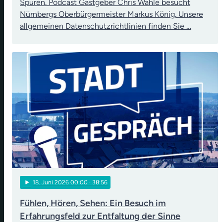
Spuren. Podcast Gastgeber Chris Wahle besucht
Nürnbergs Oberbürgermeister Markus König. Unsere
allgemeinen Datenschutzrichtlinien finden Sie …
play_arrow
18
. Juni 2026 00:00
· 38:56
Fühlen, Hören, Sehen: Ein Besuch im
Erfahrungsfeld zur Entfaltung der Sinne