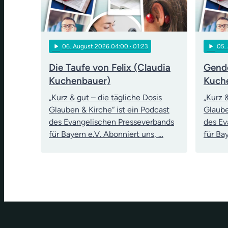
play_arrow
play_arrow
06
. August 2026 04:00
· 01:23
05
.
Die Taufe von Felix (Claudia
Gende
Kuchenbauer)
Kuch
„Kurz & gut – die tägliche Dosis
„Kurz 
Glauben & Kirche“ ist ein Podcast
Glaube
des Evangelischen Presseverbands
des Ev
für Bayern e.V. Abonniert uns, …
für Ba