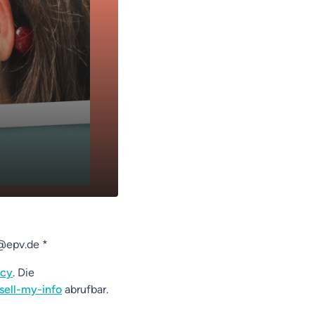
@epv.de *
acy
. Die
sell-my-info
abrufbar.