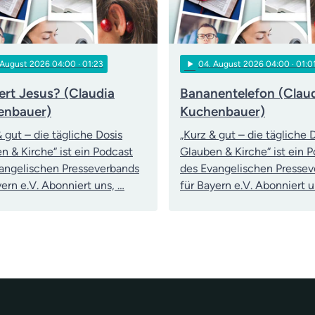
play_arrow
 August 2026 04:00
· 01:23
04
. August 2026 04:00
· 01:0
rt Jesus? (Claudia
Bananentelefon (Clau
enbauer)
Kuchenbauer)
& gut – die tägliche Dosis
„Kurz & gut – die tägliche 
n & Kirche“ ist ein Podcast
Glauben & Kirche“ ist ein 
angelischen Presseverbands
des Evangelischen Presse
yern e.V. Abonniert uns, …
für Bayern e.V. Abonniert u