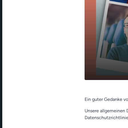
Ich wollte k
play_arrow
Rennfahrer
Ein guter Gedanke v
Unsere allgemeinen D
Datenschutzrichtlinie