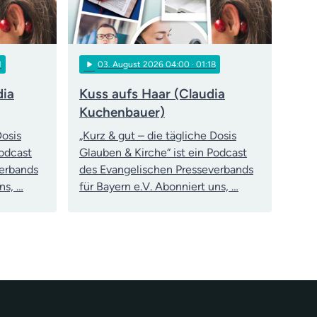
play_arrow
1
03
. August 2026 04:00
· 01:18
dia
Kuss aufs Haar (Claudia
Kuchenbauer)
Dosis
„Kurz & gut – die tägliche Dosis
Podcast
Glauben & Kirche“ ist ein Podcast
verbands
des Evangelischen Presseverbands
ns, …
für Bayern e.V. Abonniert uns, …