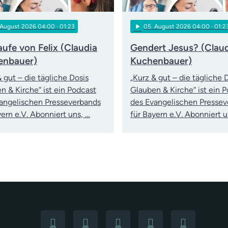
play_arrow
 August 2026 04:00
· 01:23
05
. August 2026 04:00
· 01:2
aufe von Felix (Claudia
Gendert Jesus? (Clau
enbauer)
Kuchenbauer)
& gut – die tägliche Dosis
„Kurz & gut – die tägliche 
n & Kirche“ ist ein Podcast
Glauben & Kirche“ ist ein 
angelischen Presseverbands
des Evangelischen Presse
yern e.V. Abonniert uns, …
für Bayern e.V. Abonniert u