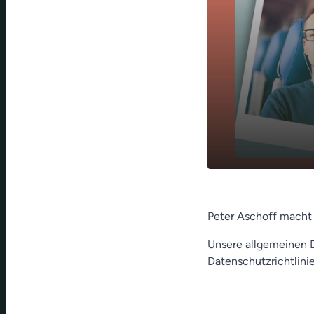
play_arrow
Hundert Ta
Peter Aschoff macht
Unsere allgemeinen D
Datenschutzrichtlinie