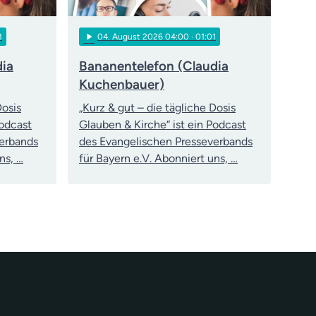
play_arrow
3
04
. August 2026 04:00
· 01:01
dia
Bananentelefon (Claudia
Kuchenbauer)
Dosis
„Kurz & gut – die tägliche Dosis
Podcast
Glauben & Kirche“ ist ein Podcast
verbands
des Evangelischen Presseverbands
ns, …
für Bayern e.V. Abonniert uns, …