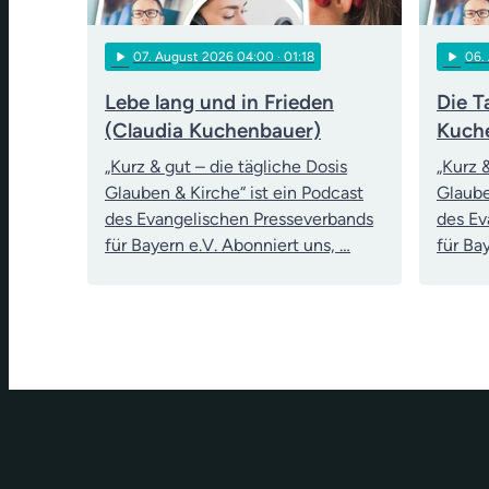
play_arrow
play_arrow
07
. August 2026 04:00
· 01:18
06
.
Lebe lang und in Frieden
Die T
(Claudia Kuchenbauer)
Kuch
„Kurz & gut – die tägliche Dosis
„Kurz 
Glauben & Kirche“ ist ein Podcast
Glaube
des Evangelischen Presseverbands
des Ev
für Bayern e.V. Abonniert uns, …
für Ba