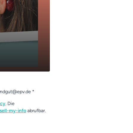
zundgut@epv.de *
acy
. Die
sell-my-info
abrufbar.