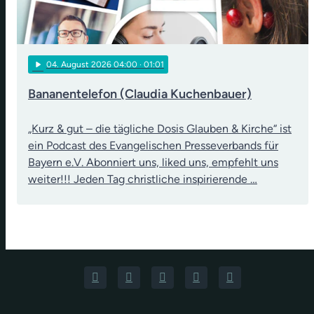
play_arrow
04
. August 2026 04:00
· 01:01
Bananentelefon (Claudia Kuchenbauer)
„Kurz & gut – die tägliche Dosis Glauben & Kirche“ ist
ein Podcast des Evangelischen Presseverbands für
Bayern e.V. Abonniert uns, liked uns, empfehlt uns
weiter!!! Jeden Tag christliche inspirierende …