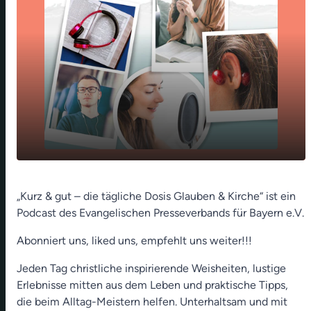
play_arrow
Hund und Katz Teamwork (Frank Nie)
„Kurz & gut – die tägliche Dosis Glauben & Kirche“ ist ein
Podcast des Evangelischen Presseverbands für Bayern e.V.
00:00
01:12
Abonniert uns, liked uns, empfehlt uns weiter!!!
Jeden Tag christliche inspirierende Weisheiten, lustige
Erlebnisse mitten aus dem Leben und praktische Tipps,
die beim Alltag-Meistern helfen. Unterhaltsam und mit