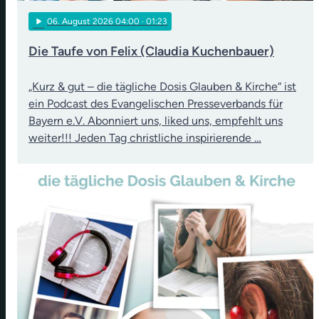
play_arrow
06
. August 2026 04:00
· 01:23
Die Taufe von Felix (Claudia Kuchenbauer)
„Kurz & gut – die tägliche Dosis Glauben & Kirche“ ist
ein Podcast des Evangelischen Presseverbands für
Bayern e.V. Abonniert uns, liked uns, empfehlt uns
weiter!!! Jeden Tag christliche inspirierende …