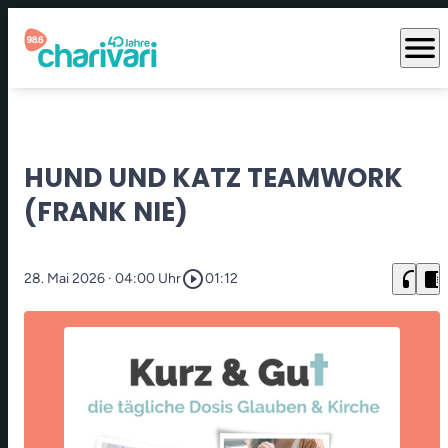
menu
HUND UND KATZ TEAMWORK
(FRANK NIE)
play_circle_outline
headphones
chrome_reader_mode
28. Mai 2026
· 04:00 Uhr
01:12