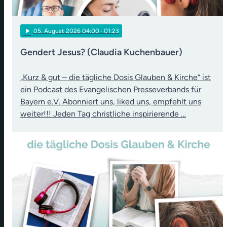
play_arrow
05
. August 2026 04:00
· 01:23
Gendert Jesus? (Claudia Kuchenbauer)
„Kurz & gut – die tägliche Dosis Glauben & Kirche“ ist
ein Podcast des Evangelischen Presseverbands für
Bayern e.V. Abonniert uns, liked uns, empfehlt uns
weiter!!! Jeden Tag christliche inspirierende …