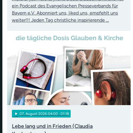
ein Podcast des Evangelischen Presseverbands für
Bayern e.V. Abonniert uns, liked uns, empfehlt uns
weiter!!! Jeden Tag christliche inspirierende …
play_arrow
07
. August 2026 04:00
· 01:18
Lebe lang und in Frieden (Claudia