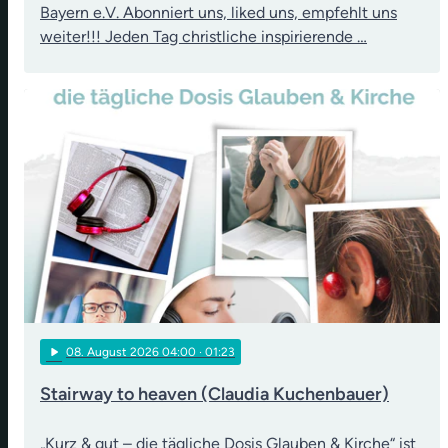
Bayern e.V. Abonniert uns, liked uns, empfehlt uns
weiter!!! Jeden Tag christliche inspirierende …
play_arrow
08
. August 2026 04:00
· 01:23
Stairway to heaven (Claudia Kuchenbauer)
„Kurz & gut – die tägliche Dosis Glauben & Kirche“ ist