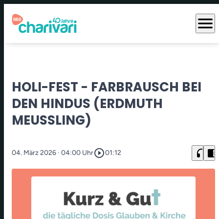
menu
HOLI-FEST - FARBRAUSCH BEI
DEN HINDUS (ERDMUTH
MEUSSLING)
play_circle_outline
headphones
chrome_reader_mode
04. März 2026
· 04:00 Uhr
01:12