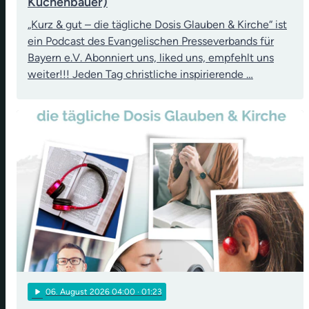
Kuchenbauer)
„Kurz & gut – die tägliche Dosis Glauben & Kirche“ ist
ein Podcast des Evangelischen Presseverbands für
Bayern e.V. Abonniert uns, liked uns, empfehlt uns
weiter!!! Jeden Tag christliche inspirierende …
play_arrow
06
. August 2026 04:00
· 01:23