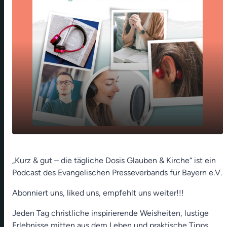
Holi-Fest - Farbrausch bei den Hindus
play_arrow
„Kurz & gut – die tägliche Dosis Glauben & Kirche“ ist ein
(Erdmuth Meussling)
Podcast des Evangelischen Presseverbands für Bayern e.V.
00:00
01:12
Abonniert uns, liked uns, empfehlt uns weiter!!!
Jeden Tag christliche inspirierende Weisheiten, lustige
Erlebnisse mitten aus dem Leben und praktische Tipps,