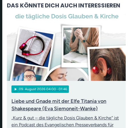
DAS KÖNNTE DICH AUCH INTERESSIEREN
play_arrow
09
. August 2026 04:00
· 01:46
Liebe und Gnade mit der Elfe Titania von
Shakespeare (Eva Siemoneit-Wanke)
„Kurz & gut – die tägliche Dosis Glauben & Kirche“ ist
ein Podcast des Evangelischen Presseverbands für