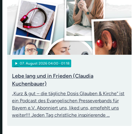
play_arrow
07
. August 2026 04:00
· 01:18
Lebe lang und in Frieden (Claudia
Kuchenbauer)
„Kurz & gut – die tägliche Dosis Glauben & Kirche“ ist
ein Podcast des Evangelischen Presseverbands für
Bayern e.V. Abonniert uns, liked uns, empfehlt uns
weiter!!! Jeden Tag christliche inspirierende …