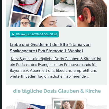
play_arrow
09
. August 2026 04:00
· 01:46
Liebe und Gnade mit der Elfe Titania von
Shakespeare (Eva Siemoneit-Wanke)
„Kurz & gut – die tägliche Dosis Glauben & Kirche“ ist
ein Podcast des Evangelischen Presseverbands für
Bayern e.V. Abonniert uns, liked uns, empfehlt uns
weiter!!! Jeden Tag christliche inspirierende …