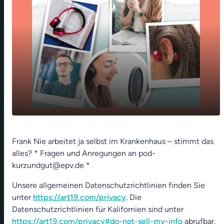
Happy end in der Fernseh-Klinik - 08. Feb
play_arrow
Frank Nie arbeitet ja selbst im Krankenhaus – stimmt das
2023
alles? * Fragen und Anregungen an pod-
00:00
01:01
kurzundgut@epv.de *
Unsere allgemeinen Datenschutzrichtlinien finden Sie
unter
https://art19.com/privacy
. Die
Datenschutzrichtlinien für Kalifornien sind unter
https://art19.com/privacy#do-not-sell-my-info
abrufbar.