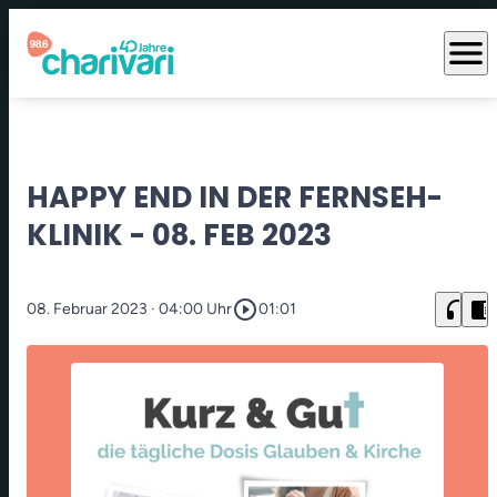
menu
HAPPY END IN DER FERNSEH-
KLINIK - 08. FEB 2023
play_circle_outline
headphones
chrome_reader_mode
08. Februar 2023
· 04:00 Uhr
01:01