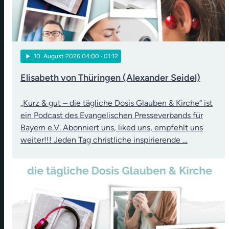
play_arrow
10
. August 2026 04:00
· 01:12
Elisabeth von Thüringen (Alexander Seidel)
„Kurz & gut – die tägliche Dosis Glauben & Kirche“ ist
ein Podcast des Evangelischen Presseverbands für
Bayern e.V. Abonniert uns, liked uns, empfehlt uns
weiter!!! Jeden Tag christliche inspirierende …