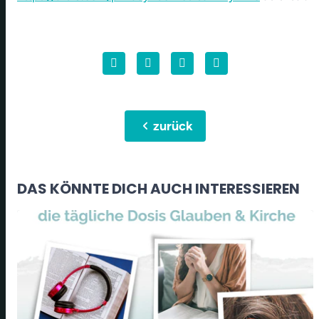
chevron_left
zurück
DAS KÖNNTE DICH AUCH INTERESSIEREN