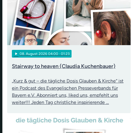
play_arrow
08
. August 2026 04:00
· 01:23
Stairway to heaven (Claudia Kuchenbauer)
„Kurz & gut – die tägliche Dosis Glauben & Kirche“ ist
ein Podcast des Evangelischen Presseverbands für
Bayern e.V. Abonniert uns, liked uns, empfehlt uns
weiter!!! Jeden Tag christliche inspirierende …