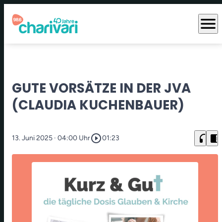
menu
GUTE VORSÄTZE IN DER JVA
(CLAUDIA KUCHENBAUER)
play_circle_outline
headphones
chrome_reader_mode
13. Juni 2025
· 04:00 Uhr
01:23