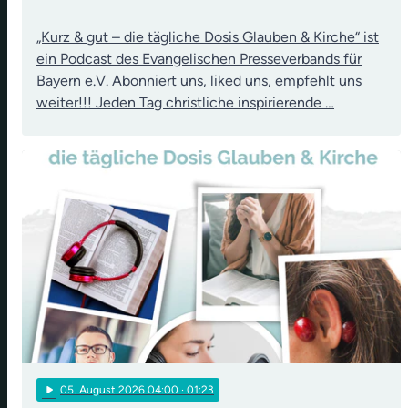
„Kurz & gut – die tägliche Dosis Glauben & Kirche“ ist
ein Podcast des Evangelischen Presseverbands für
Bayern e.V. Abonniert uns, liked uns, empfehlt uns
weiter!!! Jeden Tag christliche inspirierende …
play_arrow
05
. August 2026 04:00
· 01:23