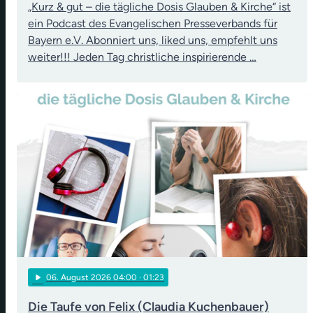
„Kurz & gut – die tägliche Dosis Glauben & Kirche“ ist
ein Podcast des Evangelischen Presseverbands für
Bayern e.V. Abonniert uns, liked uns, empfehlt uns
weiter!!! Jeden Tag christliche inspirierende …
play_arrow
06
. August 2026 04:00
· 01:23
Die Taufe von Felix (Claudia Kuchenbauer)