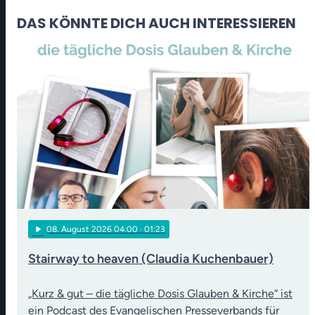
DAS KÖNNTE DICH AUCH INTERESSIEREN
play_arrow
08
. August 2026 04:00
· 01:23
Stairway to heaven (Claudia Kuchenbauer)
„Kurz & gut – die tägliche Dosis Glauben & Kirche“ ist
ein Podcast des Evangelischen Presseverbands für