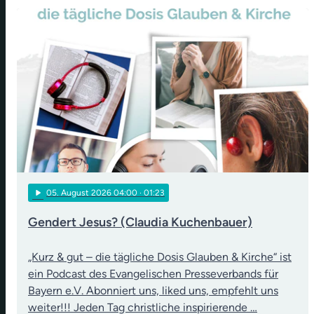
play_arrow
05
. August 2026 04:00
· 01:23
Gendert Jesus? (Claudia Kuchenbauer)
„Kurz & gut – die tägliche Dosis Glauben & Kirche“ ist
ein Podcast des Evangelischen Presseverbands für
Bayern e.V. Abonniert uns, liked uns, empfehlt uns
weiter!!! Jeden Tag christliche inspirierende …