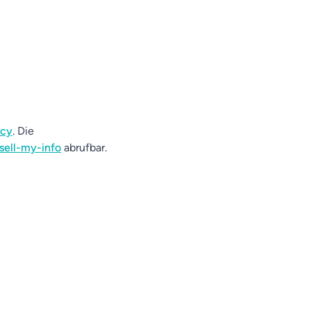
acy
. Die
sell-my-info
abrufbar.