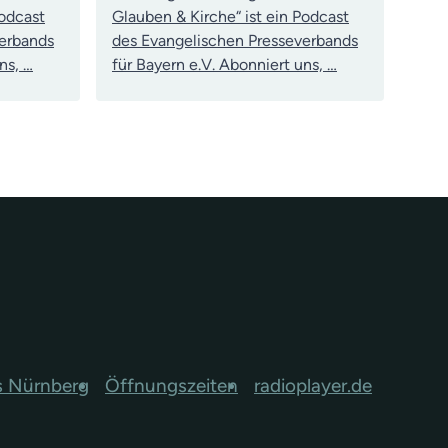
Podcast
Glauben & Kirche“ ist ein Podcast
verbands
des Evangelischen Presseverbands
ns, …
für Bayern e.V. Abonniert uns, …
s Nürnberg
Öffnungszeiten
radioplayer.de