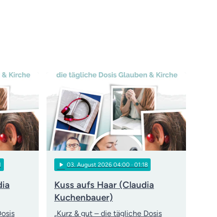
play_arrow
1
03
. August 2026 04:00
· 01:18
dia
Kuss aufs Haar (Claudia
Kuchenbauer)
Dosis
„Kurz & gut – die tägliche Dosis