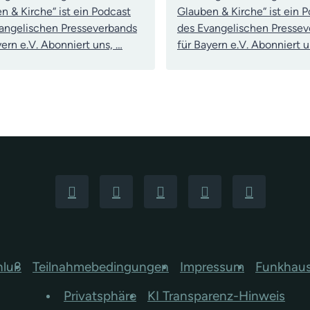
n & Kirche“ ist ein Podcast
Glauben & Kirche“ ist ein 
angelischen Presseverbands
des Evangelischen Presse
yern e.V. Abonniert uns, …
für Bayern e.V. Abonniert u
hluß
Teilnahmebedingungen
Impressum
Funkhau
Privatsphäre
KI Transparenz-Hinweis