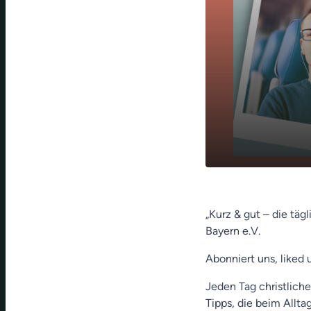
Gute Nachba
play_arrow
Aschoff)
„Kurz & gut – die täg
Bayern e.V.
Abonniert uns, liked 
Jeden Tag christliche
Tipps, die beim Allt