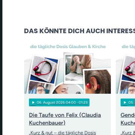
DAS KÖNNTE DICH AUCH INTERES
play_arrow
play_arrow
06
. August 2026 04:00
· 01:23
05
.
Die Taufe von Felix (Claudia
Gende
Kuchenbauer)
Kuch
„Kurz & gut – die tägliche Dosis
„Kurz 