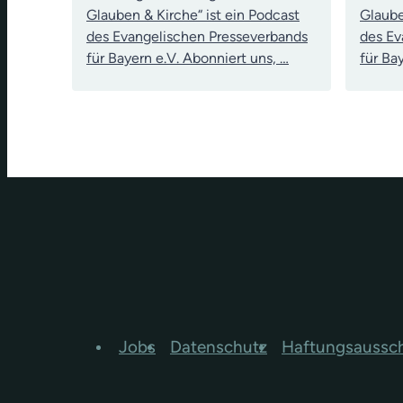
Glauben & Kirche“ ist ein Podcast
Glaube
des Evangelischen Presseverbands
des Ev
für Bayern e.V. Abonniert uns, …
für Ba
Jobs
Datenschutz
Haftungsaussc