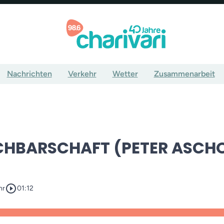
Nachrichten
Verkehr
Wetter
Zusammenarbeit
CHBARSCHAFT (PETER ASCH
play_circle_outline
hr
01:12