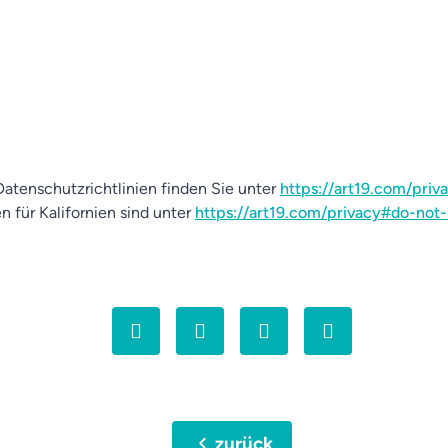
atenschutzrichtlinien finden Sie unter
https://art19.com/priv
n für Kalifornien sind unter
https://art19.com/privacy#do-not-
chevron_left
zurück