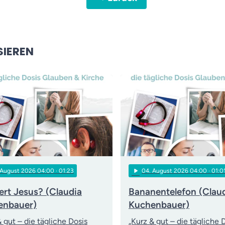
SIEREN
play_arrow
 August 2026 04:00
· 01:23
04
. August 2026 04:00
· 01:0
rt Jesus? (Claudia
Bananentelefon (Clau
enbauer)
Kuchenbauer)
& gut – die tägliche Dosis
„Kurz & gut – die tägliche 