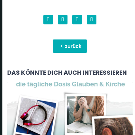
chevron_left
zurück
DAS KÖNNTE DICH AUCH INTERESSIEREN