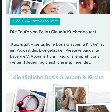
play_arrow
06
. August 2026 04:00
· 01:23
Die Taufe von Felix (Claudia Kuchenbauer)
„Kurz & gut – die tägliche Dosis Glauben & Kirche“ ist
ein Podcast des Evangelischen Presseverbands für
Bayern e.V. Abonniert uns, liked uns, empfehlt uns
weiter!!! Jeden Tag christliche inspirierende …