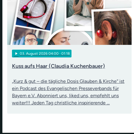
play_arrow
03
. August 2026 04:00
· 01:18
Kuss aufs Haar (Claudia Kuchenbauer)
„Kurz & gut – die tägliche Dosis Glauben & Kirche“ ist
ein Podcast des Evangelischen Presseverbands für
Bayern e.V. Abonniert uns, liked uns, empfehlt uns
weiter!!! Jeden Tag christliche inspirierende …