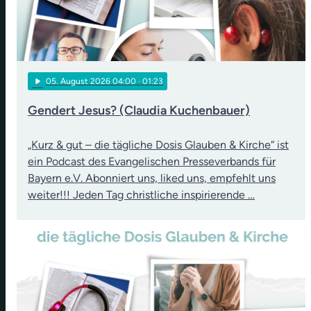
play_arrow
05
. August 2026 04:00
· 01:23
Gendert Jesus? (Claudia Kuchenbauer)
„Kurz & gut – die tägliche Dosis Glauben & Kirche“ ist
ein Podcast des Evangelischen Presseverbands für
Bayern e.V. Abonniert uns, liked uns, empfehlt uns
weiter!!! Jeden Tag christliche inspirierende …