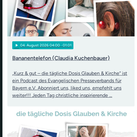
play_arrow
04
. August 2026 04:00
· 01:01
Bananentelefon (Claudia Kuchenbauer)
„Kurz & gut – die tägliche Dosis Glauben & Kirche“ ist
ein Podcast des Evangelischen Presseverbands für
Bayern e.V. Abonniert uns, liked uns, empfehlt uns
weiter!!! Jeden Tag christliche inspirierende …