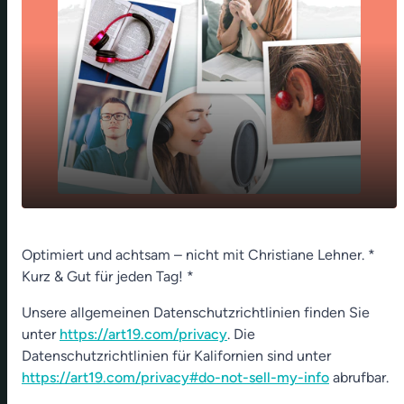
play_arrow
Gut für die Seele sorgen - 04. Feb 2022
Optimiert und achtsam – nicht mit Christiane Lehner. *
Kurz & Gut für jeden Tag! *
00:00
01:18
Unsere allgemeinen Datenschutzrichtlinien finden Sie
unter
https://art19.com/privacy
. Die
Datenschutzrichtlinien für Kalifornien sind unter
https://art19.com/privacy#do-not-sell-my-info
abrufbar.