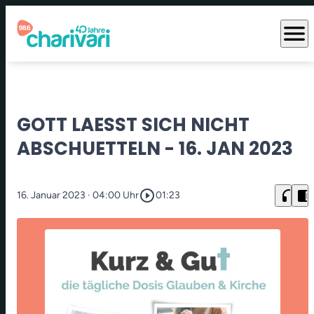
menu
GOTT LAESST SICH NICHT
ABSCHUETTELN - 16. JAN 2023
play_circle_outline
headphones
chrome_reader_mode
16. Januar 2023
· 04:00 Uhr
01:23