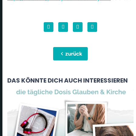
chevron_left
zurück
DAS KÖNNTE DICH AUCH INTERESSIEREN