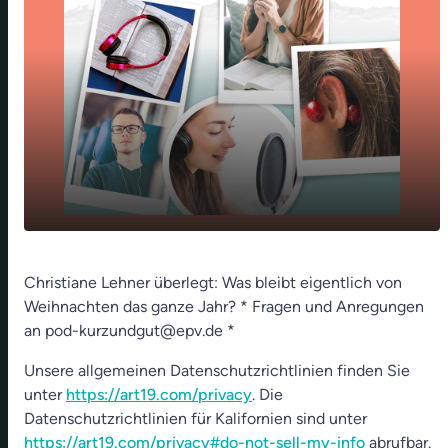
Gott laesst sich nicht abschuetteln - 16. Jan
play_arrow
Christiane Lehner überlegt: Was bleibt eigentlich von
2023
Weihnachten das ganze Jahr? * Fragen und Anregungen
00:00
01:23
an pod-kurzundgut@epv.de *
Unsere allgemeinen Datenschutzrichtlinien finden Sie
unter
https://art19.com/privacy
. Die
Datenschutzrichtlinien für Kalifornien sind unter
https://art19.com/privacy#do-not-sell-my-info
abrufbar.