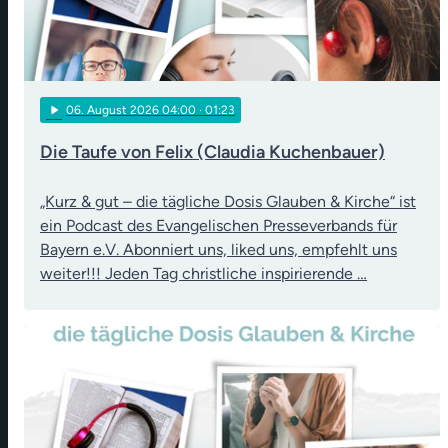
play_arrow
06
. August 2026 04:00
· 01:23
Die Taufe von Felix (Claudia Kuchenbauer)
„Kurz & gut – die tägliche Dosis Glauben & Kirche“ ist
ein Podcast des Evangelischen Presseverbands für
Bayern e.V. Abonniert uns, liked uns, empfehlt uns
weiter!!! Jeden Tag christliche inspirierende …