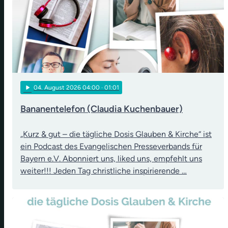
play_arrow
04
. August 2026 04:00
· 01:01
Bananentelefon (Claudia Kuchenbauer)
„Kurz & gut – die tägliche Dosis Glauben & Kirche“ ist
ein Podcast des Evangelischen Presseverbands für
Bayern e.V. Abonniert uns, liked uns, empfehlt uns
weiter!!! Jeden Tag christliche inspirierende …