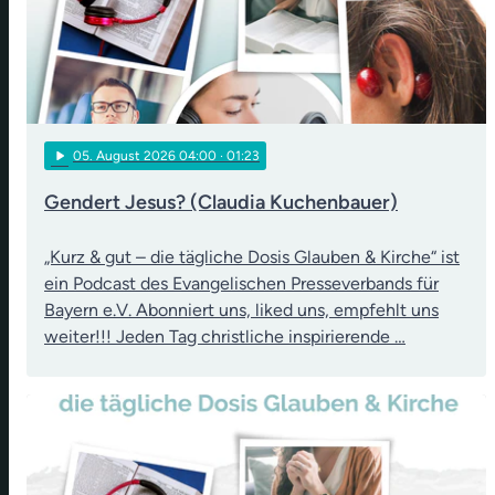
play_arrow
05
. August 2026 04:00
· 01:23
Gendert Jesus? (Claudia Kuchenbauer)
„Kurz & gut – die tägliche Dosis Glauben & Kirche“ ist
ein Podcast des Evangelischen Presseverbands für
Bayern e.V. Abonniert uns, liked uns, empfehlt uns
weiter!!! Jeden Tag christliche inspirierende …