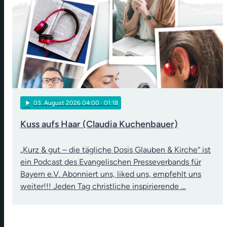
play_arrow
03
. August 2026 04:00
· 01:18
Kuss aufs Haar (Claudia Kuchenbauer)
„Kurz & gut – die tägliche Dosis Glauben & Kirche“ ist
ein Podcast des Evangelischen Presseverbands für
Bayern e.V. Abonniert uns, liked uns, empfehlt uns
weiter!!! Jeden Tag christliche inspirierende …