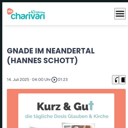
menu
GNADE IM NEANDERTAL
(HANNES SCHOTT)
play_circle_outline
headphones
chrome_reader_mode
14. Juli 2025
· 04:00 Uhr
01:23