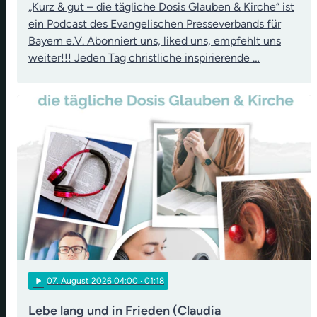
„Kurz & gut – die tägliche Dosis Glauben & Kirche“ ist
ein Podcast des Evangelischen Presseverbands für
Bayern e.V. Abonniert uns, liked uns, empfehlt uns
weiter!!! Jeden Tag christliche inspirierende …
play_arrow
07
. August 2026 04:00
· 01:18
Lebe lang und in Frieden (Claudia