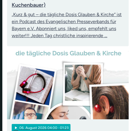
Kuchenbauer)
„Kurz & gut – die tägliche Dosis Glauben & Kirche“ ist
ein Podcast des Evangelischen Presseverbands für
Bayern e.V. Abonniert uns, liked uns, empfehlt uns
weiter!!! Jeden Tag christliche inspirierende …
play_arrow
06
. August 2026 04:00
· 01:23