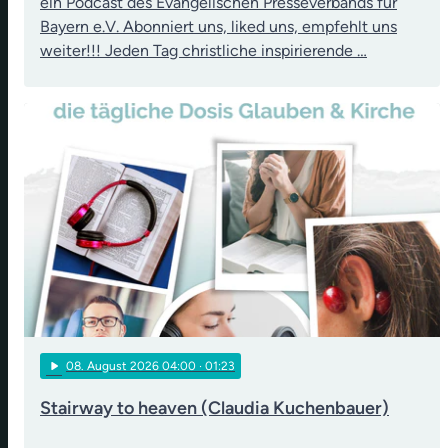
ein Podcast des Evangelischen Presseverbands für
Bayern e.V. Abonniert uns, liked uns, empfehlt uns
weiter!!! Jeden Tag christliche inspirierende …
play_arrow
08
. August 2026 04:00
· 01:23
Stairway to heaven (Claudia Kuchenbauer)