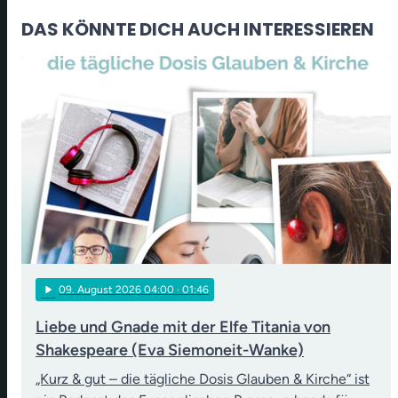
DAS KÖNNTE DICH AUCH INTERESSIEREN
play_arrow
09
. August 2026 04:00
· 01:46
Liebe und Gnade mit der Elfe Titania von
Shakespeare (Eva Siemoneit-Wanke)
„Kurz & gut – die tägliche Dosis Glauben & Kirche“ ist