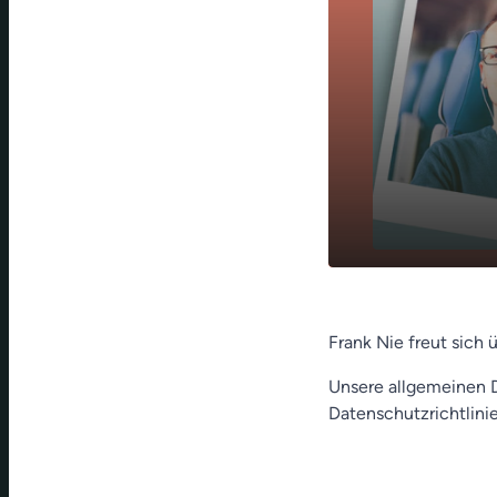
Glückwunsc
play_arrow
Konfirmatio
Frank Nie freut sich
Unsere allgemeinen D
Datenschutzrichtlinie