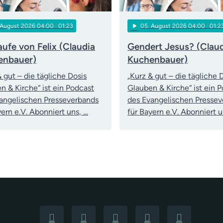
play_arrow
 August 2026 04:00
· 01:23
05
. August 2026 04:00
· 01:2
aufe von Felix (Claudia
Gendert Jesus? (Clau
enbauer)
Kuchenbauer)
& gut – die tägliche Dosis
„Kurz & gut – die tägliche 
n & Kirche“ ist ein Podcast
Glauben & Kirche“ ist ein 
angelischen Presseverbands
des Evangelischen Presse
yern e.V. Abonniert uns, …
für Bayern e.V. Abonniert u