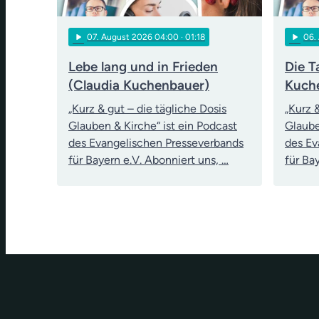
play_arrow
play_arrow
07
. August 2026 04:00
· 01:18
06
.
Lebe lang und in Frieden
Die T
(Claudia Kuchenbauer)
Kuch
„Kurz & gut – die tägliche Dosis
„Kurz 
Glauben & Kirche“ ist ein Podcast
Glaube
des Evangelischen Presseverbands
des Ev
für Bayern e.V. Abonniert uns, …
für Ba