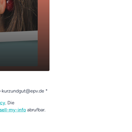
od-kurzundgut@epv.de *
acy
. Die
sell-my-info
abrufbar.