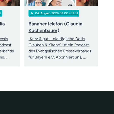
play_arrow
3
04
. August 2026 04:00
· 01:01
dia
Bananentelefon (Claudia
Kuchenbauer)
Dosis
„Kurz & gut – die tägliche Dosis
Podcast
Glauben & Kirche“ ist ein Podcast
verbands
des Evangelischen Presseverbands
ns, …
für Bayern e.V. Abonniert uns, …