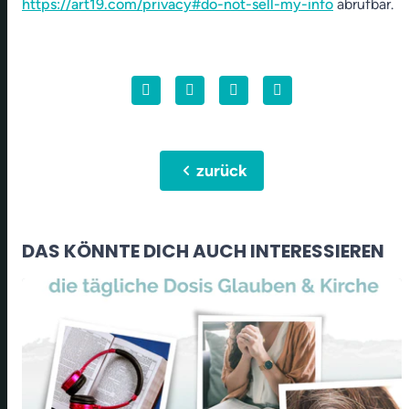
https://art19.com/privacy#do-not-sell-my-info
abrufbar.
chevron_left
zurück
DAS KÖNNTE DICH AUCH INTERESSIEREN