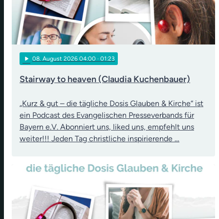
play_arrow
08
. August 2026 04:00
· 01:23
Stairway to heaven (Claudia Kuchenbauer)
„Kurz & gut – die tägliche Dosis Glauben & Kirche“ ist
ein Podcast des Evangelischen Presseverbands für
Bayern e.V. Abonniert uns, liked uns, empfehlt uns
weiter!!! Jeden Tag christliche inspirierende …