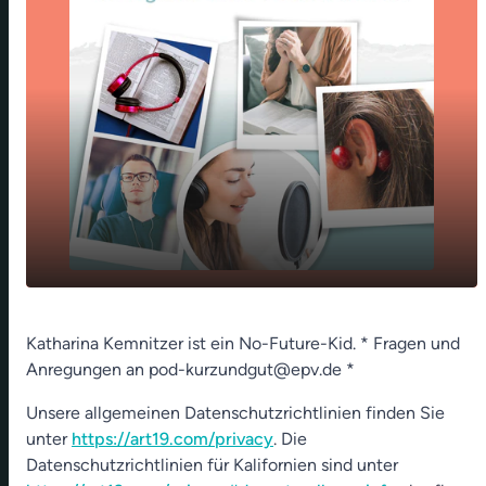
Geh mir weg mit Deiner Lösung, sie wär der
play_arrow
Katharina Kemnitzer ist ein No-Future-Kid. * Fragen und
Tod für mein Problem
Anregungen an pod-kurzundgut@epv.de *
00:00
01:18
Unsere allgemeinen Datenschutzrichtlinien finden Sie
unter
https://art19.com/privacy
. Die
Datenschutzrichtlinien für Kalifornien sind unter