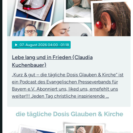
play_arrow
07
. August 2026 04:00
· 01:18
Lebe lang und in Frieden (Claudia
Kuchenbauer)
„Kurz & gut – die tägliche Dosis Glauben & Kirche“ ist
ein Podcast des Evangelischen Presseverbands für
Bayern e.V. Abonniert uns, liked uns, empfehlt uns
weiter!!! Jeden Tag christliche inspirierende …