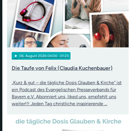
play_arrow
06
. August 2026 04:00
· 01:23
Die Taufe von Felix (Claudia Kuchenbauer)
„Kurz & gut – die tägliche Dosis Glauben & Kirche“ ist
ein Podcast des Evangelischen Presseverbands für
Bayern e.V. Abonniert uns, liked uns, empfehlt uns
weiter!!! Jeden Tag christliche inspirierende …