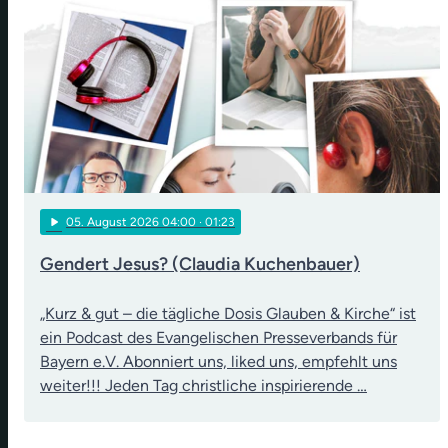
play_arrow
05
. August 2026 04:00
· 01:23
Gendert Jesus? (Claudia Kuchenbauer)
„Kurz & gut – die tägliche Dosis Glauben & Kirche“ ist
ein Podcast des Evangelischen Presseverbands für
Bayern e.V. Abonniert uns, liked uns, empfehlt uns
weiter!!! Jeden Tag christliche inspirierende …