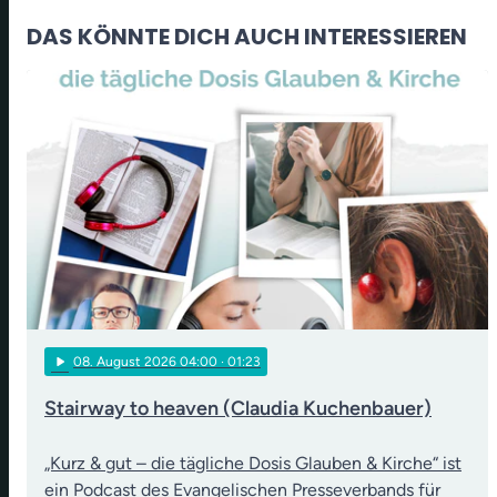
DAS KÖNNTE DICH AUCH INTERESSIEREN
play_arrow
08
. August 2026 04:00
· 01:23
Stairway to heaven (Claudia Kuchenbauer)
„Kurz & gut – die tägliche Dosis Glauben & Kirche“ ist
ein Podcast des Evangelischen Presseverbands für