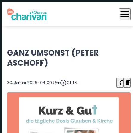
menu
GANZ UMSONST (PETER
ASCHOFF)
play_circle_outline
headphones
chrome_reader_mode
30. Januar 2025
· 04:00 Uhr
01:18