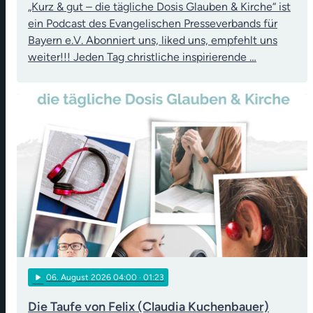
„Kurz & gut – die tägliche Dosis Glauben & Kirche“ ist
ein Podcast des Evangelischen Presseverbands für
Bayern e.V. Abonniert uns, liked uns, empfehlt uns
weiter!!! Jeden Tag christliche inspirierende …
play_arrow
06
. August 2026 04:00
· 01:23
Die Taufe von Felix (Claudia Kuchenbauer)