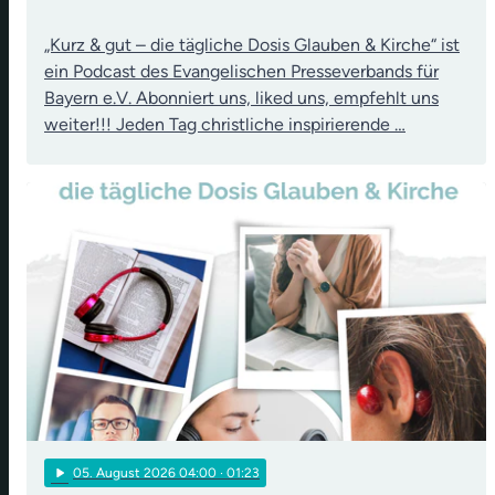
„Kurz & gut – die tägliche Dosis Glauben & Kirche“ ist
ein Podcast des Evangelischen Presseverbands für
Bayern e.V. Abonniert uns, liked uns, empfehlt uns
weiter!!! Jeden Tag christliche inspirierende …
play_arrow
05
. August 2026 04:00
· 01:23