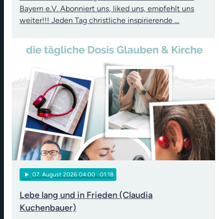
Bayern e.V. Abonniert uns, liked uns, empfehlt uns
weiter!!! Jeden Tag christliche inspirierende …
play_arrow
07
. August 2026 04:00
· 01:18
Lebe lang und in Frieden (Claudia
Kuchenbauer)