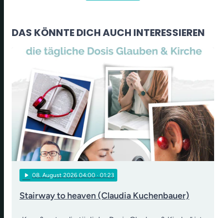
DAS KÖNNTE DICH AUCH INTERESSIEREN
play_arrow
08
. August 2026 04:00
· 01:23
Stairway to heaven (Claudia Kuchenbauer)