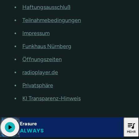
Haftungsausschluß
Teilnahmebedingungen
Impressum
Funkhaus Nürnberg
Öffnungszeiten
radioplayer.de
Privatsphäre
KI Transparenz-Hinweis
Erasure
queue_music
play_arrow
ALWAYS