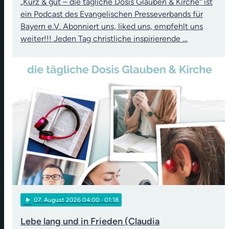
„Kurz & gut – die tägliche Dosis Glauben & Kirche“ ist
ein Podcast des Evangelischen Presseverbands für
Bayern e.V. Abonniert uns, liked uns, empfehlt uns
weiter!!! Jeden Tag christliche inspirierende …
play_arrow
07
. August 2026 04:00
· 01:18
Lebe lang und in Frieden (Claudia