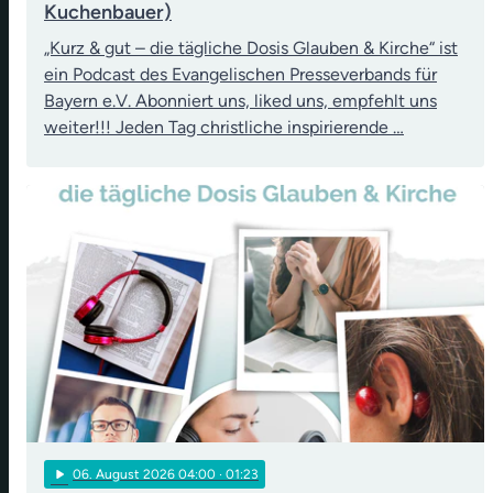
Kuchenbauer)
„Kurz & gut – die tägliche Dosis Glauben & Kirche“ ist
ein Podcast des Evangelischen Presseverbands für
Bayern e.V. Abonniert uns, liked uns, empfehlt uns
weiter!!! Jeden Tag christliche inspirierende …
play_arrow
06
. August 2026 04:00
· 01:23