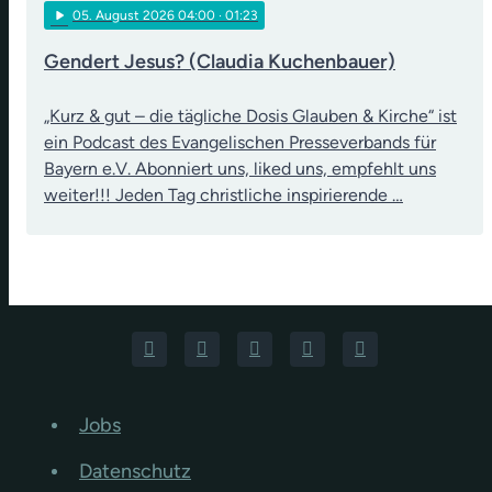
play_arrow
05
. August 2026 04:00
· 01:23
Gendert Jesus? (Claudia Kuchenbauer)
„Kurz & gut – die tägliche Dosis Glauben & Kirche“ ist
ein Podcast des Evangelischen Presseverbands für
Bayern e.V. Abonniert uns, liked uns, empfehlt uns
weiter!!! Jeden Tag christliche inspirierende …
Jobs
Datenschutz