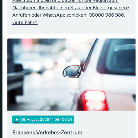
Alle Stauminuten und Blitzer für die Region zum
Nachhören. Ihr habt einen Stau oder Blitzer gesehen?
Anrufen oder WhatsApp schicken: 08000 986 986.
Gute Fahrt!
play_arrow
06
. August 2026 14:05
· 00:24
Frankens Verkehrs-Zentrum