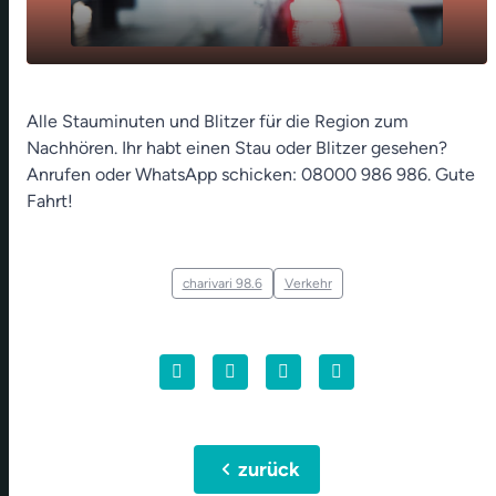
play_arrow
Frankens Verkehrs-Zentrum
Alle Stauminuten und Blitzer für die Region zum
Nachhören. Ihr habt einen Stau oder Blitzer gesehen?
00:00
00:24
Anrufen oder WhatsApp schicken: 08000 986 986. Gute
Fahrt!
charivari 98.6
Verkehr
chevron_left
zurück