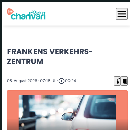
menu
FRANKENS VERKEHRS-
ZENTRUM
play_circle_outline
headphones
chrome_reader_mode
05. August 2026
· 07:18 Uhr
00:24