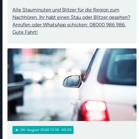
Alle Stauminuten und Blitzer für die Region zum
Nachhören. Ihr habt einen Stau oder Blitzer gesehen?
Anrufen oder WhatsApp schicken: 08000 986 986.
Gute Fahrt!
play_arrow
06
. August 2026 13:18
· 00:22