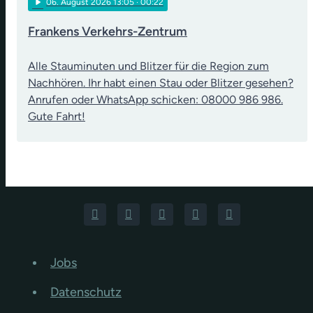
play_arrow
06
. August 2026 13:05
· 00:22
Frankens Verkehrs-Zentrum
Alle Stauminuten und Blitzer für die Region zum
Nachhören. Ihr habt einen Stau oder Blitzer gesehen?
Anrufen oder WhatsApp schicken: 08000 986 986.
Gute Fahrt!
Jobs
Datenschutz