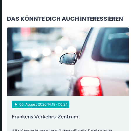
DAS KÖNNTE DICH AUCH INTERESSIEREN
play_arrow
06
. August 2026 14:18
· 00:24
Frankens Verkehrs-Zentrum