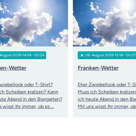
play_arrow
 August 2026 14:06
· 00:24
06
. August 2026 13:18
· 00:27
ken-Wetter
Franken-Wetter
wiebellook oder T-Shirt?
Eher Zwiebellook oder T-S
ch Scheiben kratzen? Kann
Muss ich Scheiben kratze
ute Abend in den Biergarten?
ich heute Abend in den Bi
s wisst Ihr immer, ob es …
Mit uns wisst Ihr immer, ob