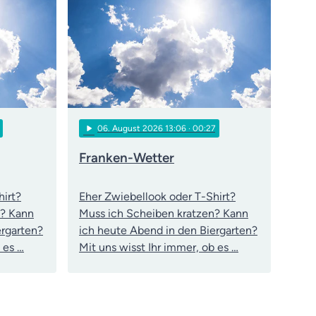
play_arrow
06
. August 2026 13:06
· 00:27
Franken-Wetter
hirt?
Eher Zwiebellook oder T-Shirt?
n? Kann
Muss ich Scheiben kratzen? Kann
ergarten?
ich heute Abend in den Biergarten?
 es …
Mit uns wisst Ihr immer, ob es …