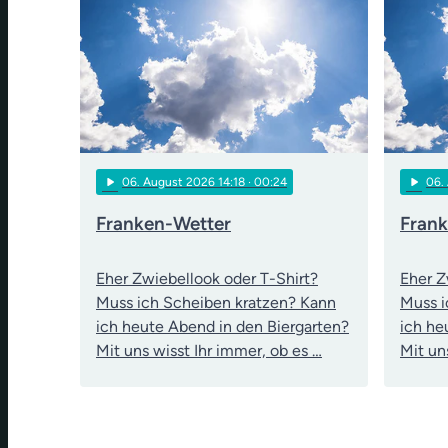
play_arrow
play_arrow
06
. August 2026 14:18
· 00:24
06
.
Franken-Wetter
Fran
Eher Zwiebellook oder T-Shirt?
Eher Z
Muss ich Scheiben kratzen? Kann
Muss i
ich heute Abend in den Biergarten?
ich he
Mit uns wisst Ihr immer, ob es …
Mit un