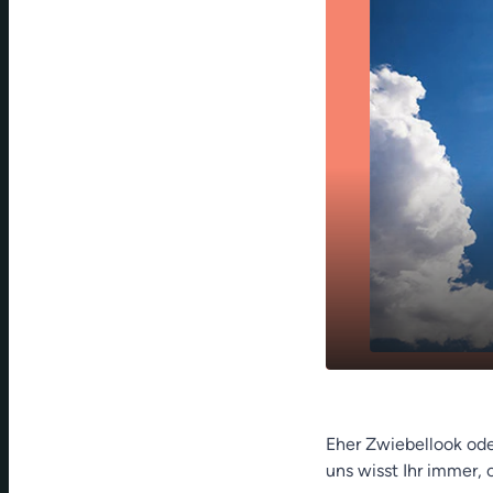
play_arrow
Franken-We
Eher Zwiebellook ode
uns wisst Ihr immer,