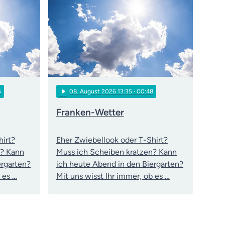
play_arrow
5
08
. August 2026 13:35
· 00:48
Franken-Wetter
hirt?
Eher Zwiebellook oder T-Shirt?
n? Kann
Muss ich Scheiben kratzen? Kann
ergarten?
ich heute Abend in den Biergarten?
 es …
Mit uns wisst Ihr immer, ob es …