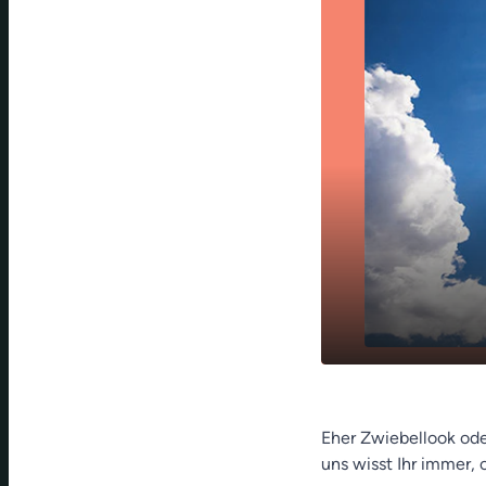
play_arrow
Franken-We
Eher Zwiebellook ode
uns wisst Ihr immer,