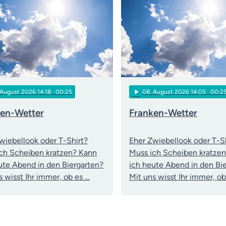
play_arrow
 August 2026 14:18
· 00:25
08
. August 2026 14:05
· 00:2
ken-Wetter
Franken-Wetter
wiebellook oder T-Shirt?
Eher Zwiebellook oder T-S
ch Scheiben kratzen? Kann
Muss ich Scheiben kratze
ute Abend in den Biergarten?
ich heute Abend in den Bi
s wisst Ihr immer, ob es …
Mit uns wisst Ihr immer, ob