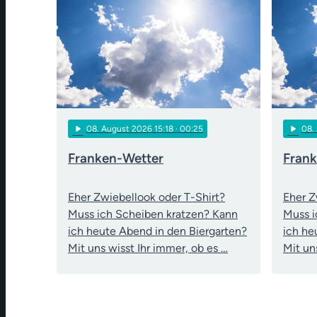
play_arrow
play_arrow
08
. August 2026 15:18
· 00:25
08
.
Franken-Wetter
Fran
Eher Zwiebellook oder T-Shirt?
Eher Z
Muss ich Scheiben kratzen? Kann
Muss i
ich heute Abend in den Biergarten?
ich he
Mit uns wisst Ihr immer, ob es …
Mit un