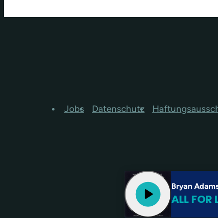
Jobs
Datenschutz
Haftungsaussc
Bryan Adams,
play_arrow
ALL FOR 