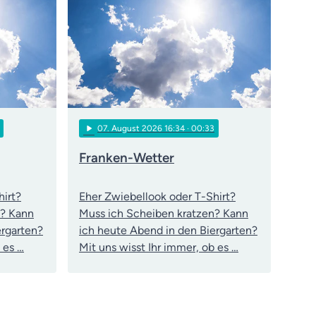
play_arrow
07
. August 2026 16:34
· 00:33
Franken-Wetter
hirt?
Eher Zwiebellook oder T-Shirt?
n? Kann
Muss ich Scheiben kratzen? Kann
ergarten?
ich heute Abend in den Biergarten?
 es …
Mit uns wisst Ihr immer, ob es …