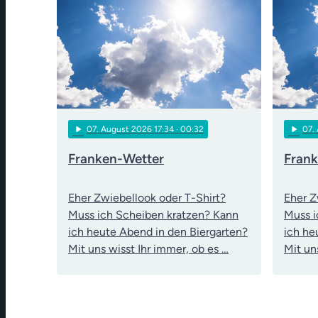
play_arrow
play_arrow
07
. August 2026 17:34
· 00:32
07
.
Franken-Wetter
Fran
Eher Zwiebellook oder T-Shirt?
Eher Z
Muss ich Scheiben kratzen? Kann
Muss i
ich heute Abend in den Biergarten?
ich he
Mit uns wisst Ihr immer, ob es …
Mit un