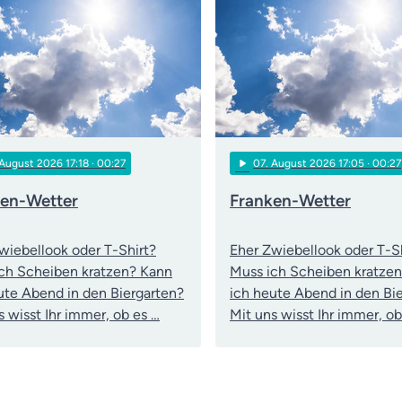
play_arrow
 August 2026 17:18
· 00:27
07
. August 2026 17:05
· 00:27
ken-Wetter
Franken-Wetter
wiebellook oder T-Shirt?
Eher Zwiebellook oder T-S
ch Scheiben kratzen? Kann
Muss ich Scheiben kratze
ute Abend in den Biergarten?
ich heute Abend in den Bi
s wisst Ihr immer, ob es …
Mit uns wisst Ihr immer, ob