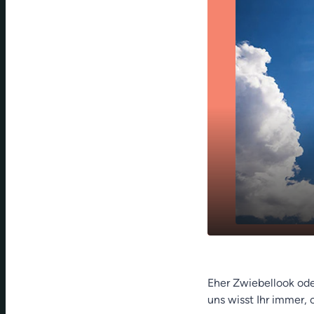
play_arrow
Franken-We
Eher Zwiebellook ode
uns wisst Ihr immer,