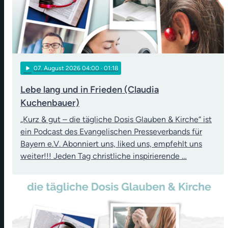
play_arrow
07
. August 2026 04:00
· 01:18
Lebe lang und in Frieden (Claudia
Kuchenbauer)
„Kurz & gut – die tägliche Dosis Glauben & Kirche“ ist
ein Podcast des Evangelischen Presseverbands für
Bayern e.V. Abonniert uns, liked uns, empfehlt uns
weiter!!! Jeden Tag christliche inspirierende …