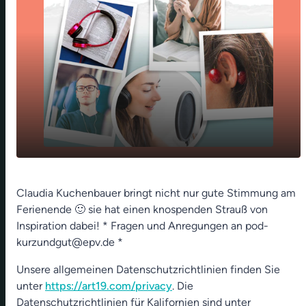
play_arrow
Fest der Rosenknospe - 25. April 2022
Claudia Kuchenbauer bringt nicht nur gute Stimmung am
Ferienende 🙂 sie hat einen knospenden Strauß von
00:00
01:23
Inspiration dabei! * Fragen und Anregungen an pod-
kurzundgut@epv.de *
Unsere allgemeinen Datenschutzrichtlinien finden Sie
unter
https://art19.com/privacy
. Die
Datenschutzrichtlinien für Kalifornien sind unter