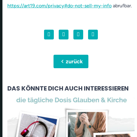
https://art19.com/privacy#do-not-sell-my-info
abrufbar.
chevron_left
zurück
DAS KÖNNTE DICH AUCH INTERESSIEREN