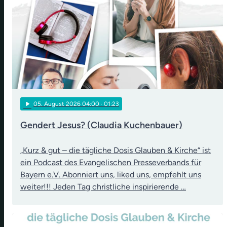
play_arrow
05
. August 2026 04:00
· 01:23
Gendert Jesus? (Claudia Kuchenbauer)
„Kurz & gut – die tägliche Dosis Glauben & Kirche“ ist
ein Podcast des Evangelischen Presseverbands für
Bayern e.V. Abonniert uns, liked uns, empfehlt uns
weiter!!! Jeden Tag christliche inspirierende …