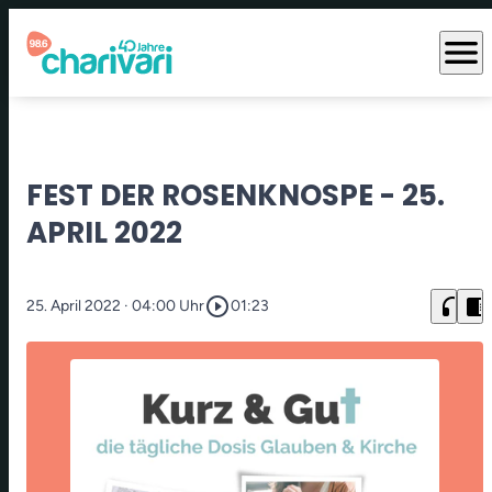
menu
FEST DER ROSENKNOSPE - 25.
APRIL 2022
play_circle_outline
headphones
chrome_reader_mode
25. April 2022
· 04:00 Uhr
01:23