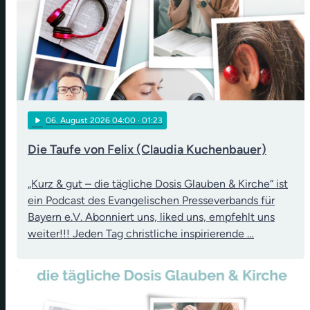
play_arrow
06
. August 2026 04:00
· 01:23
Die Taufe von Felix (Claudia Kuchenbauer)
„Kurz & gut – die tägliche Dosis Glauben & Kirche“ ist
ein Podcast des Evangelischen Presseverbands für
Bayern e.V. Abonniert uns, liked uns, empfehlt uns
weiter!!! Jeden Tag christliche inspirierende …