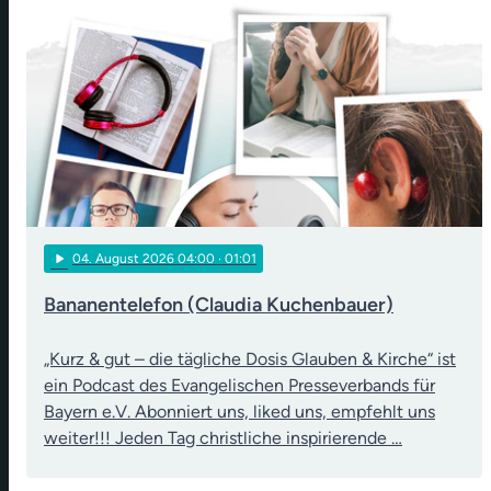
play_arrow
04
. August 2026 04:00
· 01:01
Bananentelefon (Claudia Kuchenbauer)
„Kurz & gut – die tägliche Dosis Glauben & Kirche“ ist
ein Podcast des Evangelischen Presseverbands für
Bayern e.V. Abonniert uns, liked uns, empfehlt uns
weiter!!! Jeden Tag christliche inspirierende …